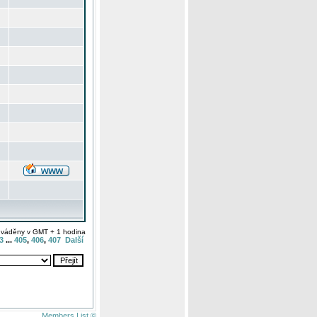
uváděny v GMT + 1 hodina
3
...
405
,
406
,
407
Další
Members List ©