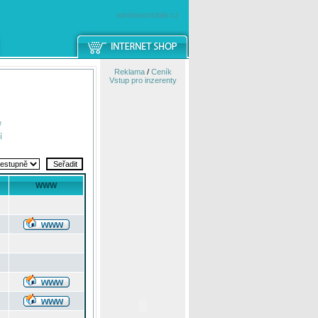
windowsmobile.cz
Reklama
/
Ceník
Vstup pro inzerenty
e
í
WWW