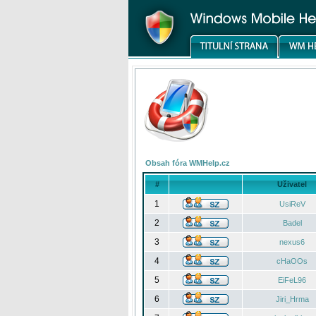
Obsah fóra WMHelp.cz
#
Uživatel
1
UsiReV
2
Badel
3
nexus6
4
cHaOOs
5
EiFeL96
6
Jiri_Hrma