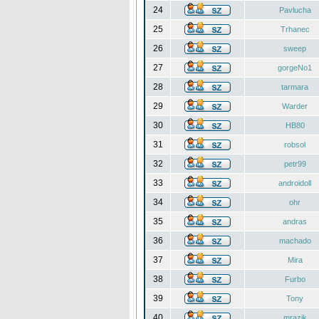
24
Pavlucha
25
Trhanec
26
sweep
27
gorgeNo1
28
tarmara
29
Warder
30
HB80
31
robsol
32
petr99
33
androidoll
34
ohr
35
andras
36
machado
37
Mira
38
Furbo
39
Tony
40
mrazik