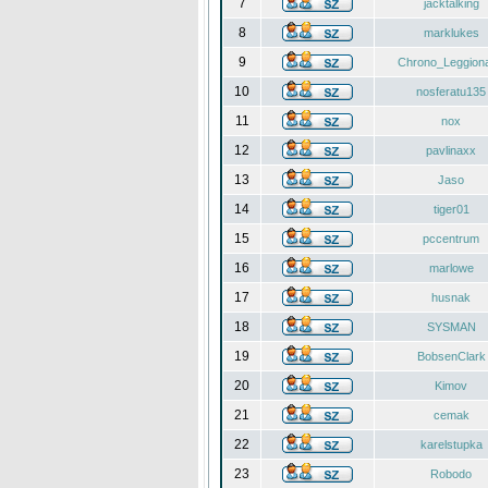
7
jacktalking
8
marklukes
9
Chrono_Leggiona
10
nosferatu135
11
nox
12
pavlinaxx
13
Jaso
14
tiger01
15
pccentrum
16
marlowe
17
husnak
18
SYSMAN
19
BobsenClark
20
Kimov
21
cemak
22
karelstupka
23
Robodo