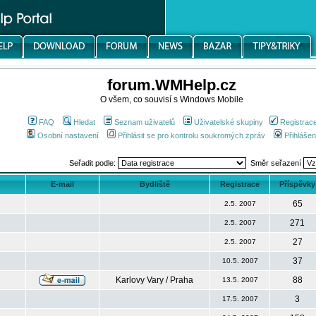
forum.WMHelp.cz
O všem, co souvisí s Windows Mobile
FAQ
Hledat
Seznam uživatelů
Uživatelské skupiny
Registrac
Osobní nastavení
Přihlásit se pro kontrolu soukromých zpráv
Přihlášen
Seřadit podle:
Směr seřazení
E-mail
Bydliště
Registrace
Příspěvky
65
2.5. 2007
271
2.5. 2007
27
2.5. 2007
37
10.5. 2007
Karlovy Vary / Praha
88
13.5. 2007
3
17.5. 2007