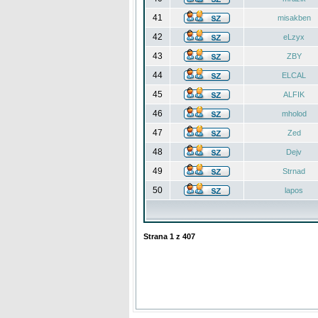
41
misakben
42
eLzyx
43
ZBY
44
ELCAL
45
ALFIK
46
mholod
47
Zed
48
Dejv
49
Strnad
50
lapos
Strana
1
z
407