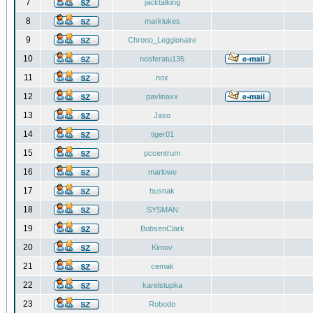
7
jacktalking
8
marklukes
9
Chrono_Leggionaire
10
nosferatu135
11
nox
12
pavlinaxx
13
Jaso
14
tiger01
15
pccentrum
16
marlowe
17
husnak
18
SYSMAN
19
BobsenClark
20
Kimov
21
cemak
22
karelstupka
23
Robodo