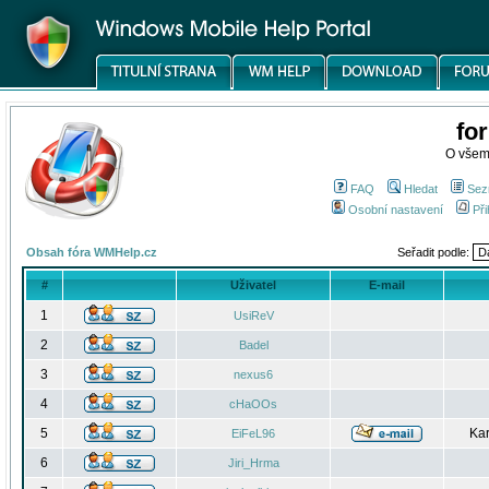
fo
O všem
FAQ
Hledat
Sez
Osobní nastavení
Při
Obsah fóra WMHelp.cz
Seřadit podle:
#
Uživatel
E-mail
1
UsiReV
2
Badel
3
nexus6
4
cHaOOs
5
Kar
EiFeL96
6
Jiri_Hrma