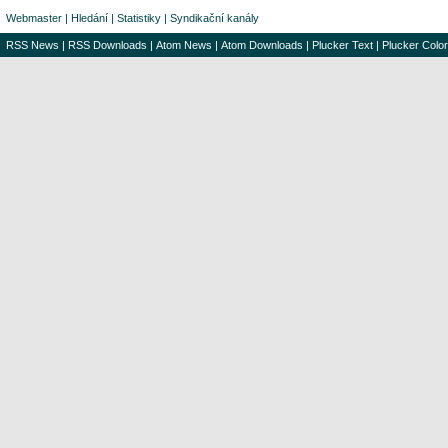
Webmaster
|
Hledání
|
Statistiky
|
Syndikační kanály
RSS News
|
RSS Downloads
|
Atom News
|
Atom Downloads
|
Plucker Text
|
Plucker Color