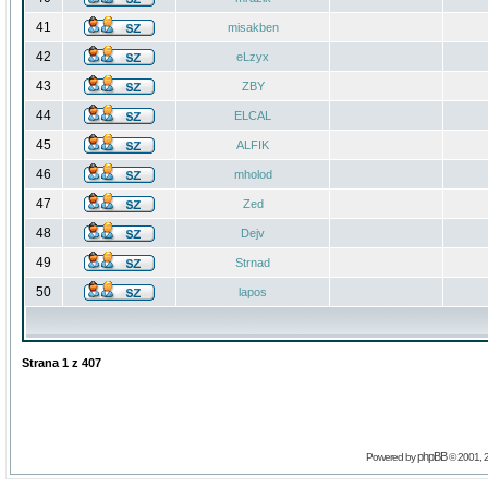
41
misakben
42
eLzyx
43
ZBY
44
ELCAL
45
ALFIK
46
mholod
47
Zed
48
Dejv
49
Strnad
50
lapos
Strana
1
z
407
phpBB
Powered by
© 2001, 