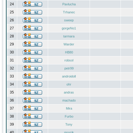
24
Pavlucha
25
Trhanec
26
sweep
27
gorgeNo1
28
tarmara
29
Warder
30
HB80
31
robsol
32
petr99
33
androidoll
34
ohr
35
andras
36
machado
37
Mira
38
Furbo
39
Tony
40
mrazik