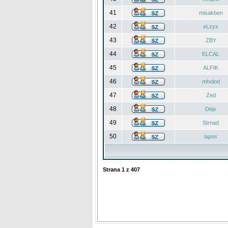
41
misakben
42
eLzyx
43
ZBY
44
ELCAL
45
ALFIK
46
mholod
47
Zed
48
Dejv
49
Strnad
50
lapos
Strana
1
z
407