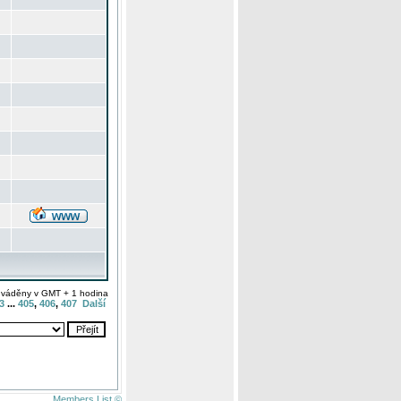
uváděny v GMT + 1 hodina
3
...
405
,
406
,
407
Další
Members List ©