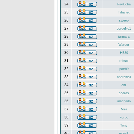
24
Pavlucha
25
Trhanec
26
sweep
27
gorgeNo1
28
tarmara
29
Warder
30
HB80
31
robsol
32
petr99
33
androidoll
34
ohr
35
andras
36
machado
37
Mira
38
Furbo
39
Tony
40
mrazik