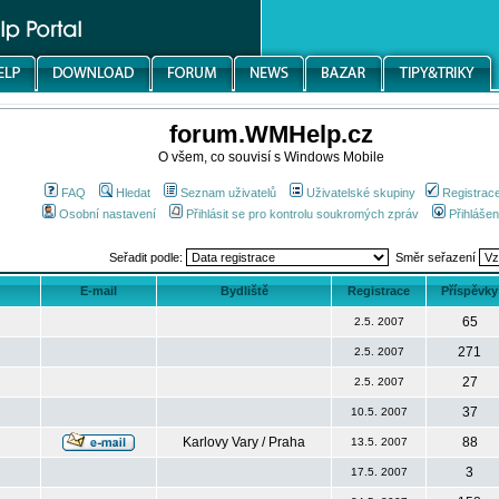
forum.WMHelp.cz
O všem, co souvisí s Windows Mobile
FAQ
Hledat
Seznam uživatelů
Uživatelské skupiny
Registrac
Osobní nastavení
Přihlásit se pro kontrolu soukromých zpráv
Přihlášen
Seřadit podle:
Směr seřazení
E-mail
Bydliště
Registrace
Příspěvky
65
2.5. 2007
271
2.5. 2007
27
2.5. 2007
37
10.5. 2007
Karlovy Vary / Praha
88
13.5. 2007
3
17.5. 2007