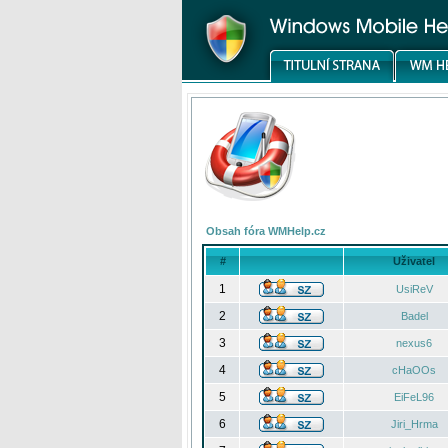
Obsah fóra WMHelp.cz
#
Uživatel
1
UsiReV
2
Badel
3
nexus6
4
cHaOOs
5
EiFeL96
6
Jiri_Hrma