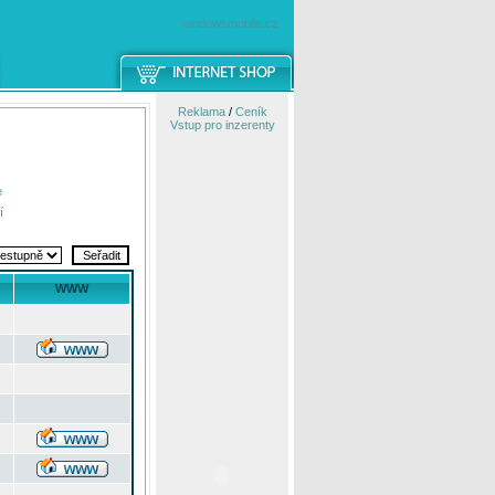
windowsmobile.cz
Reklama
/
Ceník
Vstup pro inzerenty
e
í
WWW