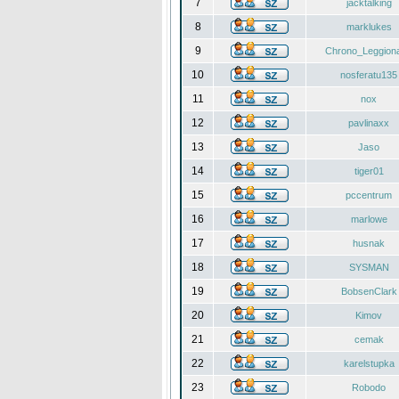
7
jacktalking
8
marklukes
9
Chrono_Leggiona
10
nosferatu135
11
nox
12
pavlinaxx
13
Jaso
14
tiger01
15
pccentrum
16
marlowe
17
husnak
18
SYSMAN
19
BobsenClark
20
Kimov
21
cemak
22
karelstupka
23
Robodo