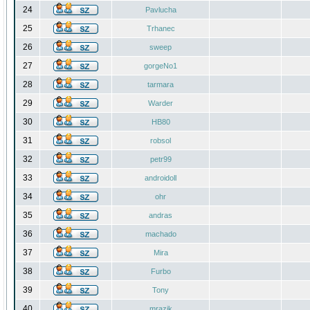
24
Pavlucha
25
Trhanec
26
sweep
27
gorgeNo1
28
tarmara
29
Warder
30
HB80
31
robsol
32
petr99
33
androidoll
34
ohr
35
andras
36
machado
37
Mira
38
Furbo
39
Tony
40
mrazik