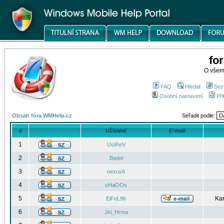
fo
O všem
FAQ
Hledat
Sez
Osobní nastavení
Při
Obsah fóra WMHelp.cz
Seřadit podle:
#
Uživatel
E-mail
1
UsiReV
2
Badel
3
nexus6
4
cHaOOs
5
Kar
EiFeL96
6
Jiri_Hrma