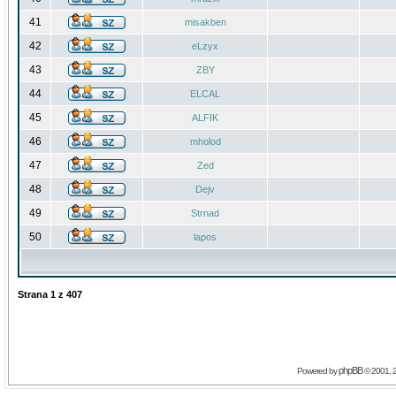
41
misakben
42
eLzyx
43
ZBY
44
ELCAL
45
ALFIK
46
mholod
47
Zed
48
Dejv
49
Strnad
50
lapos
Strana
1
z
407
phpBB
Powered by
© 2001, 