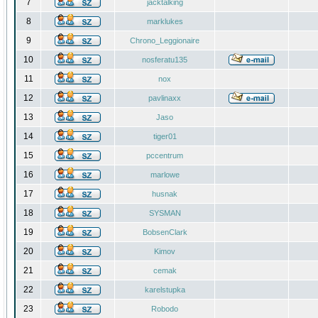
7
jacktalking
8
marklukes
9
Chrono_Leggionaire
10
nosferatu135
11
nox
12
pavlinaxx
13
Jaso
14
tiger01
15
pccentrum
16
marlowe
17
husnak
18
SYSMAN
19
BobsenClark
20
Kimov
21
cemak
22
karelstupka
23
Robodo