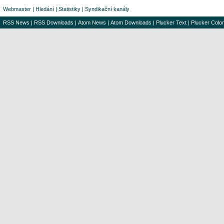
Webmaster
|
Hledání
|
Statistiky
|
Syndikační kanály
RSS News
|
RSS Downloads
|
Atom News
|
Atom Downloads
|
Plucker Text
|
Plucker Color