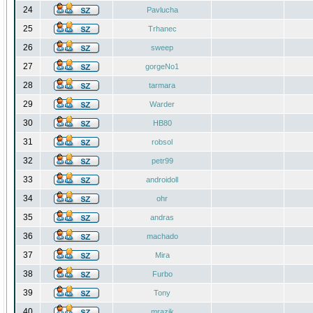
24
Pavlucha
25
Trhanec
26
sweep
27
gorgeNo1
28
tarmara
29
Warder
30
HB80
31
robsol
32
petr99
33
androidoll
34
ohr
35
andras
36
machado
37
Mira
38
Furbo
39
Tony
40
mrazik