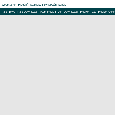
Webmaster
|
Hledání
|
Statistiky
|
Syndikační kanály
RSS News
|
RSS Downloads
|
Atom News
|
Atom Downloads
|
Plucker Text
|
Plucker Color