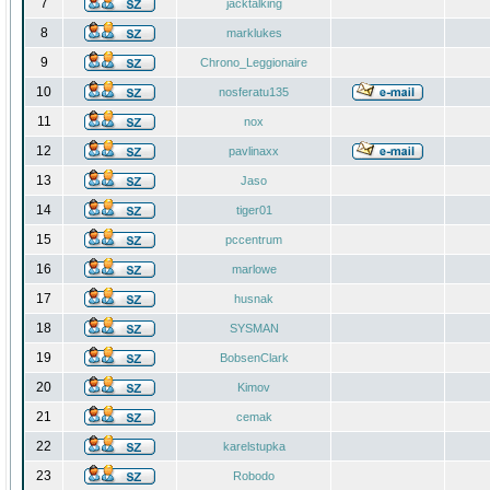
7
jacktalking
8
marklukes
9
Chrono_Leggionaire
10
nosferatu135
11
nox
12
pavlinaxx
13
Jaso
14
tiger01
15
pccentrum
16
marlowe
17
husnak
18
SYSMAN
19
BobsenClark
20
Kimov
21
cemak
22
karelstupka
23
Robodo