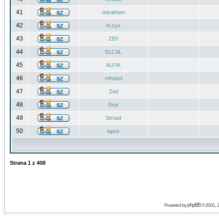
41
misakben
42
eLzyx
43
ZBY
44
ELCAL
45
ALFIK
46
mholod
47
Zed
48
Dejv
49
Strnad
50
lapos
Strana
1
z
408
phpBB
Powered by
© 2001, 