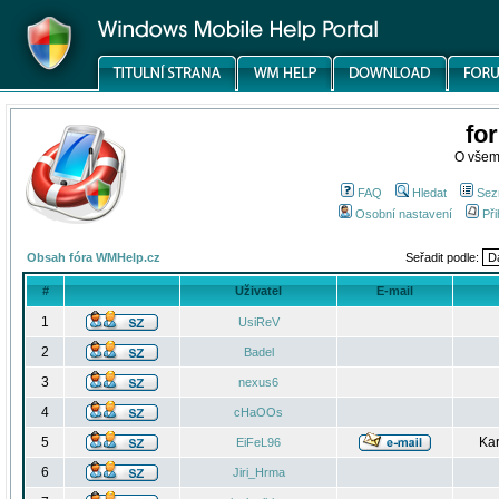
fo
O všem
FAQ
Hledat
Sez
Osobní nastavení
Při
Obsah fóra WMHelp.cz
Seřadit podle:
#
Uživatel
E-mail
1
UsiReV
2
Badel
3
nexus6
4
cHaOOs
5
Kar
EiFeL96
6
Jiri_Hrma