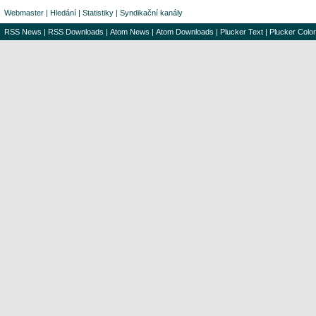
Webmaster
|
Hledání
|
Statistiky
|
Syndikační kanály
RSS News
|
RSS Downloads
|
Atom News
|
Atom Downloads
|
Plucker Text
|
Plucker Color