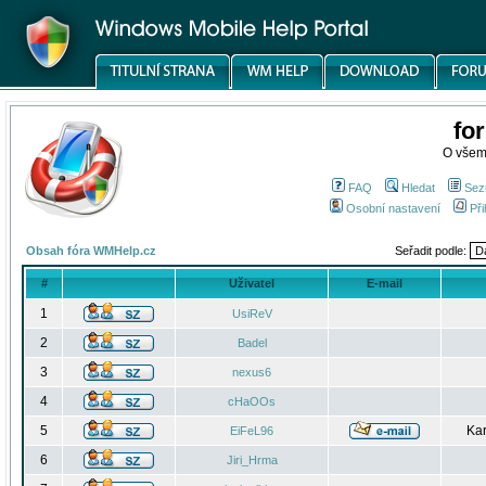
fo
O všem
FAQ
Hledat
Sez
Osobní nastavení
Při
Obsah fóra WMHelp.cz
Seřadit podle:
#
Uživatel
E-mail
1
UsiReV
2
Badel
3
nexus6
4
cHaOOs
5
Kar
EiFeL96
6
Jiri_Hrma