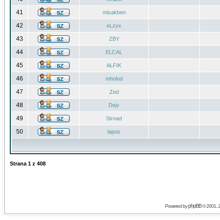
41
misakben
42
eLzyx
43
ZBY
44
ELCAL
45
ALFIK
46
mholod
47
Zed
48
Dejv
49
Strnad
50
lapos
Strana
1
z
408
phpBB
Powered by
© 2001, 