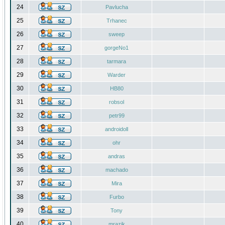
24
Pavlucha
25
Trhanec
26
sweep
27
gorgeNo1
28
tarmara
29
Warder
30
HB80
31
robsol
32
petr99
33
androidoll
34
ohr
35
andras
36
machado
37
Mira
38
Furbo
39
Tony
40
mrazik