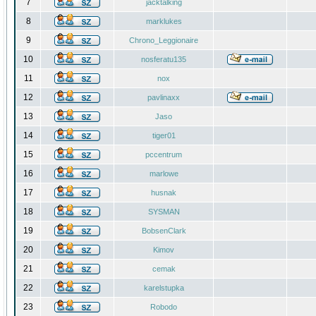
7
jacktalking
8
marklukes
9
Chrono_Leggionaire
10
nosferatu135
11
nox
12
pavlinaxx
13
Jaso
14
tiger01
15
pccentrum
16
marlowe
17
husnak
18
SYSMAN
19
BobsenClark
20
Kimov
21
cemak
22
karelstupka
23
Robodo