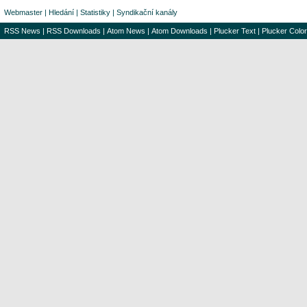
Webmaster
|
Hledání
|
Statistiky
|
Syndikační kanály
RSS News
|
RSS Downloads
|
Atom News
|
Atom Downloads
|
Plucker Text
|
Plucker Color