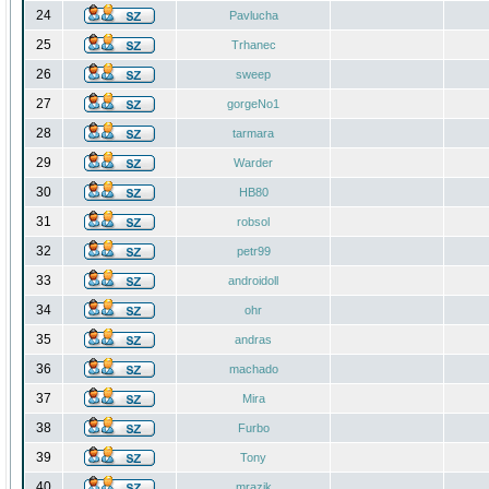
24
Pavlucha
25
Trhanec
26
sweep
27
gorgeNo1
28
tarmara
29
Warder
30
HB80
31
robsol
32
petr99
33
androidoll
34
ohr
35
andras
36
machado
37
Mira
38
Furbo
39
Tony
40
mrazik