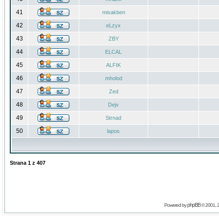
41
misakben
42
eLzyx
43
ZBY
44
ELCAL
45
ALFIK
46
mholod
47
Zed
48
Dejv
49
Strnad
50
lapos
Strana
1
z
407
phpBB
Powered by
© 2001, 