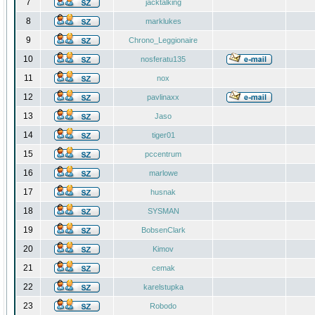
7
jacktalking
8
marklukes
9
Chrono_Leggionaire
10
nosferatu135
11
nox
12
pavlinaxx
13
Jaso
14
tiger01
15
pccentrum
16
marlowe
17
husnak
18
SYSMAN
19
BobsenClark
20
Kimov
21
cemak
22
karelstupka
23
Robodo