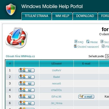
fo
O všem
FAQ
Hledat
Sez
Osobní nastavení
Při
Obsah fóra WMHelp.cz
Seřadit podle:
#
Uživatel
E-mail
1
UsiReV
2
Badel
3
nexus6
4
cHaOOs
5
Kar
EiFeL96
6
Jiri_Hrma