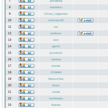
7
jacktalking
8
marklukes
9
Chrono_Leggionaire
10
nosferatu135
11
nox
12
pavlinaxx
13
Jaso
14
tiger01
15
pccentrum
16
marlowe
17
husnak
18
SYSMAN
19
BobsenClark
20
Kimov
21
cemak
22
karelstupka
23
Robodo