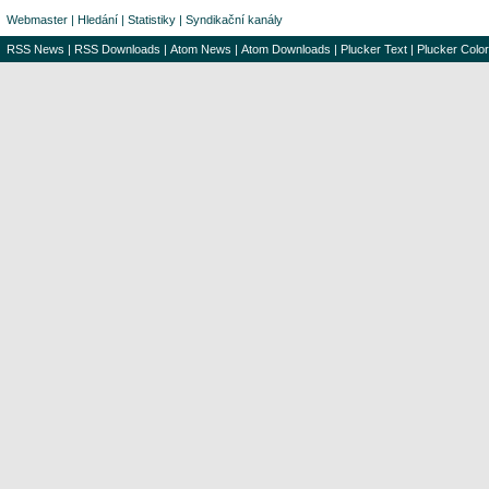
Webmaster
|
Hledání
|
Statistiky
|
Syndikační kanály
RSS News
|
RSS Downloads
|
Atom News
|
Atom Downloads
|
Plucker Text
|
Plucker Color