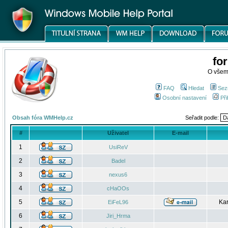
fo
O všem
FAQ
Hledat
Sez
Osobní nastavení
Při
Obsah fóra WMHelp.cz
Seřadit podle:
#
Uživatel
E-mail
1
UsiReV
2
Badel
3
nexus6
4
cHaOOs
5
Kar
EiFeL96
6
Jiri_Hrma