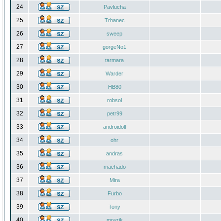
24
Pavlucha
25
Trhanec
26
sweep
27
gorgeNo1
28
tarmara
29
Warder
30
HB80
31
robsol
32
petr99
33
androidoll
34
ohr
35
andras
36
machado
37
Mira
38
Furbo
39
Tony
40
mrazik