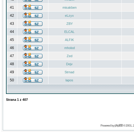
41
misakben
42
eLzyx
43
ZBY
44
ELCAL
45
ALFIK
46
mholod
47
Zed
48
Dejv
49
Strnad
50
lapos
Strana
1
z
407
phpBB
Powered by
© 2001, 