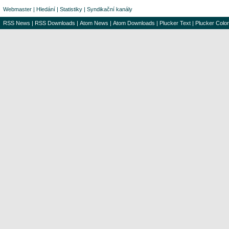
Webmaster
|
Hledání
|
Statistiky
|
Syndikační kanály
RSS News
|
RSS Downloads
|
Atom News
|
Atom Downloads
|
Plucker Text
|
Plucker Color