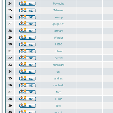
24
Pavlucha
25
Trhanec
26
sweep
27
gorgeNo1
28
tarmara
29
Warder
30
HB80
31
robsol
32
petr99
33
androidoll
34
ohr
35
andras
36
machado
37
Mira
38
Furbo
39
Tony
40
mrazik