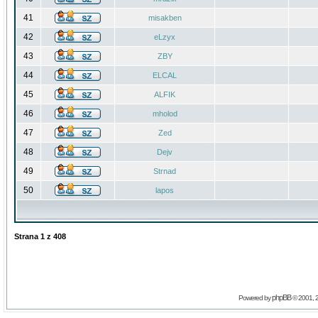
41
misakben
42
eLzyx
43
ZBY
44
ELCAL
45
ALFIK
46
mholod
47
Zed
48
Dejv
49
Strnad
50
lapos
Strana
1
z
408
phpBB
Powered by
© 2001, 