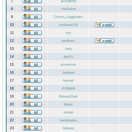
7
jacktalking
8
marklukes
9
Chrono_Leggionaire
10
nosferatu135
11
nox
12
pavlinaxx
13
Jaso
14
tiger01
15
pccentrum
16
marlowe
17
husnak
18
SYSMAN
19
BobsenClark
20
Kimov
21
cemak
22
karelstupka
23
Robodo