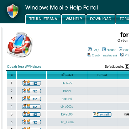
fo
O všem
FAQ
Hledat
Sez
Osobní nastavení
Při
Obsah fóra WMHelp.cz
Seřadit podle:
#
Uživatel
E-mail
1
UsiReV
2
Badel
3
nexus6
4
cHaOOs
5
Kar
EiFeL96
6
Jiri_Hrma