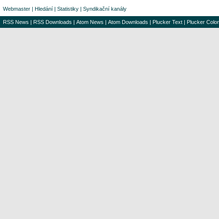
Webmaster
|
Hledání
|
Statistiky
|
Syndikační kanály
RSS News
|
RSS Downloads
|
Atom News
|
Atom Downloads
|
Plucker Text
|
Plucker Color