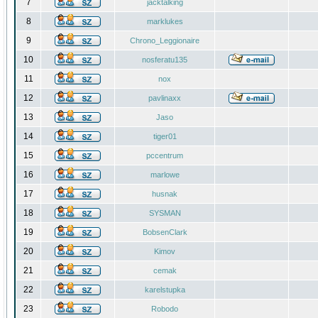
7
jacktalking
8
marklukes
9
Chrono_Leggionaire
10
nosferatu135
11
nox
12
pavlinaxx
13
Jaso
14
tiger01
15
pccentrum
16
marlowe
17
husnak
18
SYSMAN
19
BobsenClark
20
Kimov
21
cemak
22
karelstupka
23
Robodo