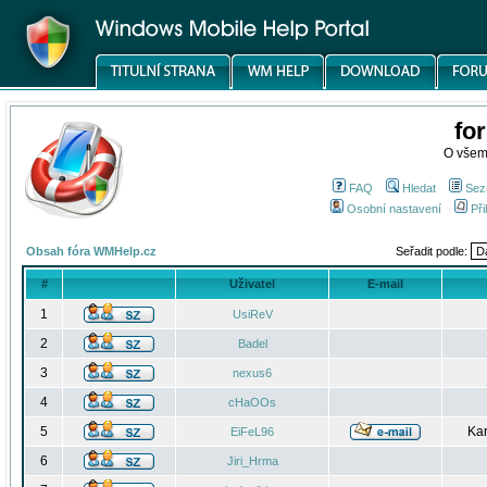
fo
O všem
FAQ
Hledat
Sez
Osobní nastavení
Při
Obsah fóra WMHelp.cz
Seřadit podle:
#
Uživatel
E-mail
1
UsiReV
2
Badel
3
nexus6
4
cHaOOs
5
Kar
EiFeL96
6
Jiri_Hrma