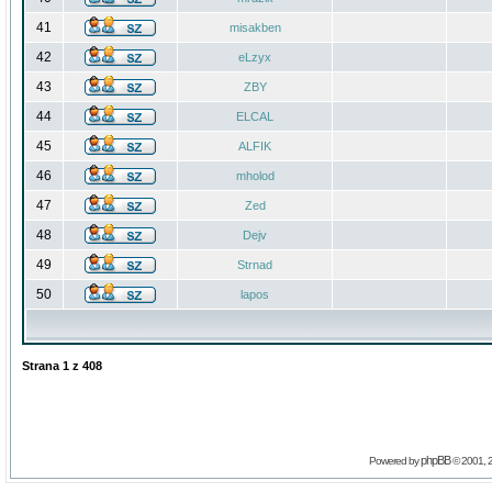
41
misakben
42
eLzyx
43
ZBY
44
ELCAL
45
ALFIK
46
mholod
47
Zed
48
Dejv
49
Strnad
50
lapos
Strana
1
z
408
phpBB
Powered by
© 2001, 