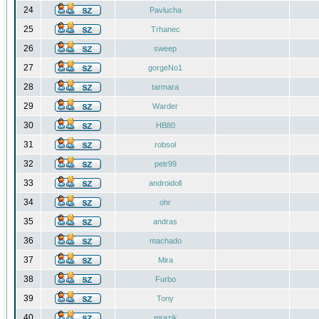
24
Pavlucha
25
Trhanec
26
sweep
27
gorgeNo1
28
tarmara
29
Warder
30
HB80
31
robsol
32
petr99
33
androidoll
34
ohr
35
andras
36
machado
37
Mira
38
Furbo
39
Tony
40
mrazik