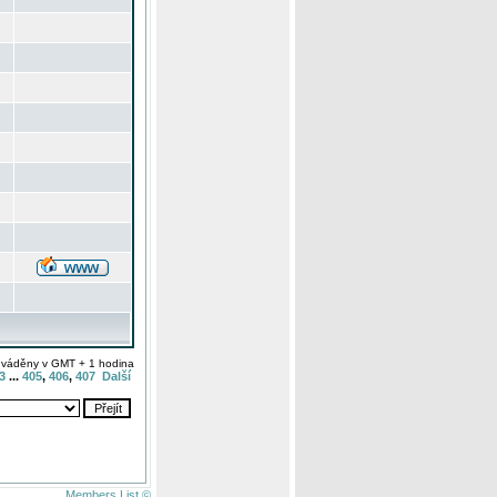
uváděny v GMT + 1 hodina
3
...
405
,
406
,
407
Další
Members List ©