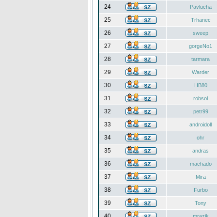
24
Pavlucha
25
Trhanec
26
sweep
27
gorgeNo1
28
tarmara
29
Warder
30
HB80
31
robsol
32
petr99
33
androidoll
34
ohr
35
andras
36
machado
37
Mira
38
Furbo
39
Tony
40
mrazik