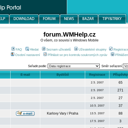
forum.WMHelp.cz
O všem, co souvisí s Windows Mobile
FAQ
Hledat
Seznam uživatelů
Uživatelské skupiny
Registrac
Osobní nastavení
Přihlásit se pro kontrolu soukromých zpráv
Přihlášen
Seřadit podle:
Směr seřazení
E-mail
Bydliště
Registrace
Příspěvky
65
2.5. 2007
271
2.5. 2007
27
2.5. 2007
37
10.5. 2007
Karlovy Vary / Praha
88
13.5. 2007
3
17.5. 2007