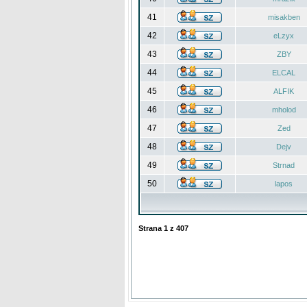
41
misakben
42
eLzyx
43
ZBY
44
ELCAL
45
ALFIK
46
mholod
47
Zed
48
Dejv
49
Strnad
50
lapos
Strana
1
z
407