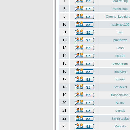
7
jacktalking
8
marklukes
9
Chrono_Leggiona
10
nosferatu135
11
nox
12
pavlinaxx
13
Jaso
14
tiger01
15
pccentrum
16
marlowe
17
husnak
18
SYSMAN
19
BobsenClark
20
Kimov
21
cemak
22
karelstupka
23
Robodo