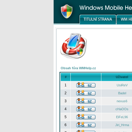
Obsah fóra WMHelp.cz
#
Uživatel
1
UsiReV
2
Badel
3
nexus6
4
cHaOOs
5
EiFeL96
6
Jiri_Hrma