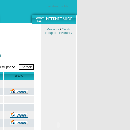
windowsmobile.cz
Reklama
/
Ceník
Vstup pro inzerenty
e
í
WWW