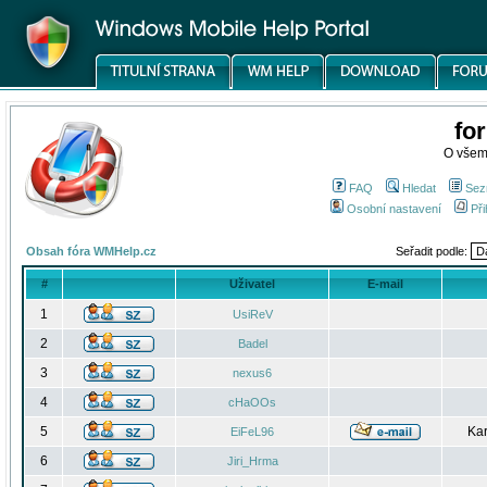
fo
O všem
FAQ
Hledat
Sez
Osobní nastavení
Při
Obsah fóra WMHelp.cz
Seřadit podle:
#
Uživatel
E-mail
1
UsiReV
2
Badel
3
nexus6
4
cHaOOs
5
Kar
EiFeL96
6
Jiri_Hrma