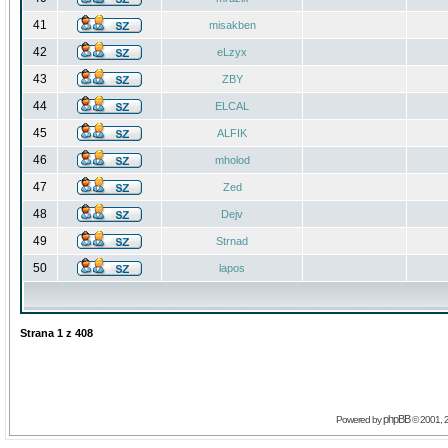
41
misakben
42
eLzyx
43
ZBY
44
ELCAL
45
ALFIK
46
mholod
47
Zed
48
Dejv
49
Strnad
50
lapos
Strana
1
z
408
phpBB
Powered by
© 2001, 