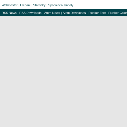
Webmaster
|
Hledání
|
Statistiky
|
Syndikační kanály
RSS News
|
RSS Downloads
|
Atom News
|
Atom Downloads
|
Plucker Text
|
Plucker Color