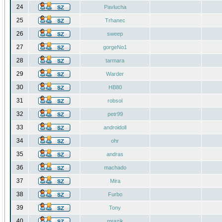
24
Pavlucha
25
Trhanec
26
sweep
27
gorgeNo1
28
tarmara
29
Warder
30
HB80
31
robsol
32
petr99
33
androidoll
34
ohr
35
andras
36
machado
37
Mira
38
Furbo
39
Tony
40
mrazik