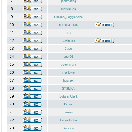
7
jacktalking
8
marklukes
9
Chrono_Leggionaire
10
nosferatu135
11
nox
12
pavlinaxx
13
Jaso
14
tiger01
15
pccentrum
16
marlowe
17
husnak
18
SYSMAN
19
BobsenClark
20
Kimov
21
cemak
22
karelstupka
23
Robodo