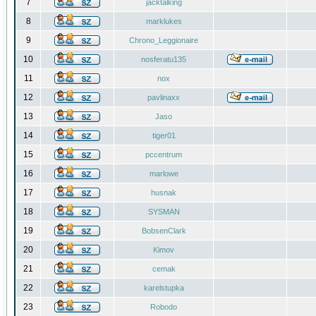
7
jacktalking
8
marklukes
9
Chrono_Leggionaire
10
nosferatu135
11
nox
12
pavlinaxx
13
Jaso
14
tiger01
15
pccentrum
16
marlowe
17
husnak
18
SYSMAN
19
BobsenClark
20
Kimov
21
cemak
22
karelstupka
23
Robodo