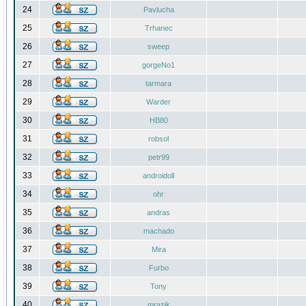
24
Pavlucha
25
Trhanec
26
sweep
27
gorgeNo1
28
tarmara
29
Warder
30
HB80
31
robsol
32
petr99
33
androidoll
34
ohr
35
andras
36
machado
37
Mira
38
Furbo
39
Tony
40
mrazik