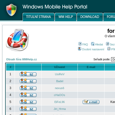
fo
O všem
FAQ
Hledat
Sez
Osobní nastavení
Při
Obsah fóra WMHelp.cz
Seřadit podle:
#
Uživatel
E-mail
1
UsiReV
2
Badel
3
nexus6
4
cHaOOs
5
Kar
EiFeL96
6
Jiri_Hrma