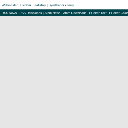
Webmaster
|
Hledání
|
Statistiky
|
Syndikační kanály
RSS News
|
RSS Downloads
|
Atom News
|
Atom Downloads
|
Plucker Text
|
Plucker Color