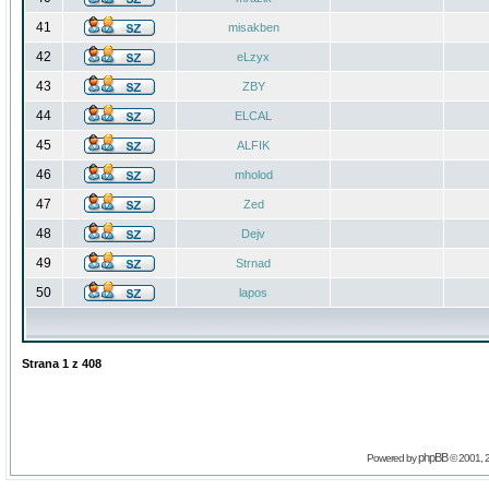
41
misakben
42
eLzyx
43
ZBY
44
ELCAL
45
ALFIK
46
mholod
47
Zed
48
Dejv
49
Strnad
50
lapos
Strana
1
z
408
phpBB
Powered by
© 2001, 