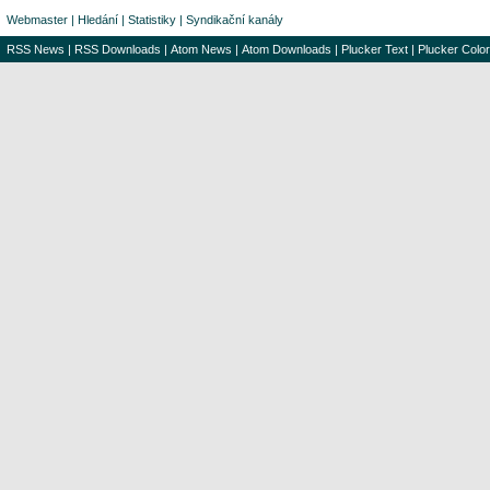
Webmaster
|
Hledání
|
Statistiky
|
Syndikační kanály
RSS News
|
RSS Downloads
|
Atom News
|
Atom Downloads
|
Plucker Text
|
Plucker Color