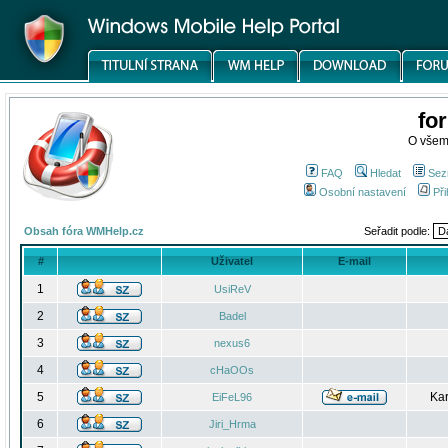
fo
O všem
FAQ
Hledat
Sez
Osobní nastavení
Při
Obsah fóra WMHelp.cz
Seřadit podle:
#
Uživatel
E-mail
1
UsiReV
2
Badel
3
nexus6
4
cHaOOs
5
Kar
EiFeL96
6
Jiri_Hrma