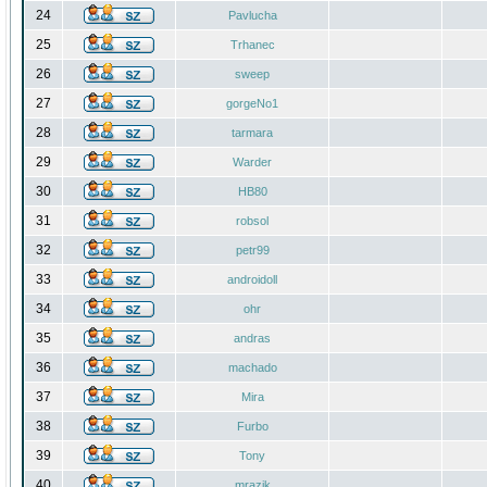
24
Pavlucha
25
Trhanec
26
sweep
27
gorgeNo1
28
tarmara
29
Warder
30
HB80
31
robsol
32
petr99
33
androidoll
34
ohr
35
andras
36
machado
37
Mira
38
Furbo
39
Tony
40
mrazik