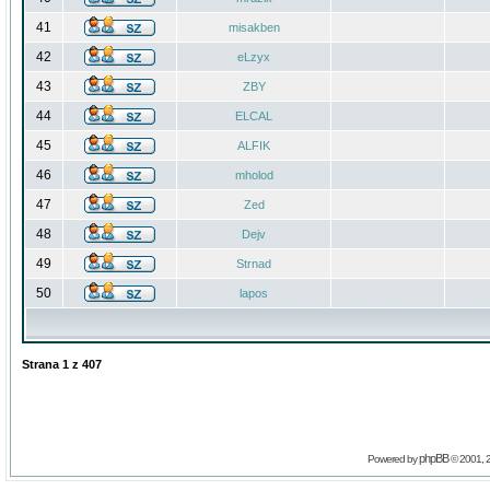
41
misakben
42
eLzyx
43
ZBY
44
ELCAL
45
ALFIK
46
mholod
47
Zed
48
Dejv
49
Strnad
50
lapos
Strana
1
z
407
phpBB
Powered by
© 2001, 