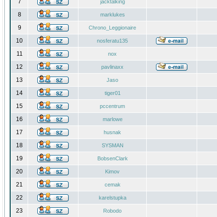
7
jacktalking
8
marklukes
9
Chrono_Leggionaire
10
nosferatu135
11
nox
12
pavlinaxx
13
Jaso
14
tiger01
15
pccentrum
16
marlowe
17
husnak
18
SYSMAN
19
BobsenClark
20
Kimov
21
cemak
22
karelstupka
23
Robodo