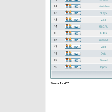
41
misakben
42
eLzyx
43
ZBY
44
ELCAL
45
ALFIK
46
mholod
47
Zed
48
Dejv
49
Strnad
50
lapos
Strana
1
z
407