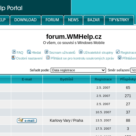
forum.WMHelp.cz
O všem, co souvisí s Windows Mobile
FAQ
Hledat
Seznam uživatelů
Uživatelské skupiny
Registrac
Osobní nastavení
Přihlásit se pro kontrolu soukromých zpráv
Přihlášen
Seřadit podle:
Směr seřazení
E-mail
Bydliště
Registrace
Příspěvky
65
2.5. 2007
271
2.5. 2007
27
2.5. 2007
37
10.5. 2007
Karlovy Vary / Praha
88
13.5. 2007
3
17.5. 2007