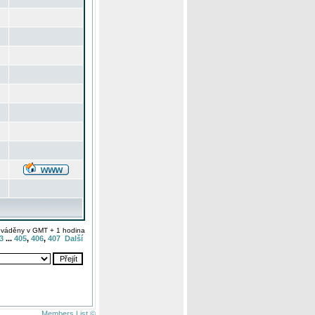
uváděny v GMT + 1 hodina
3
...
405
,
406
,
407
Další
Members List ©