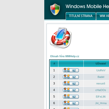
Obsah fóra WMHelp.cz
#
Uživatel
1
UsiReV
2
Badel
3
nexus6
4
cHaOOs
5
EiFeL96
6
Jiri_Hrma