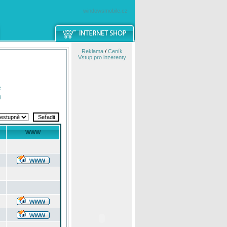
windowsmobile.cz
Reklama
/
Ceník
Vstup pro inzerenty
e
í
WWW