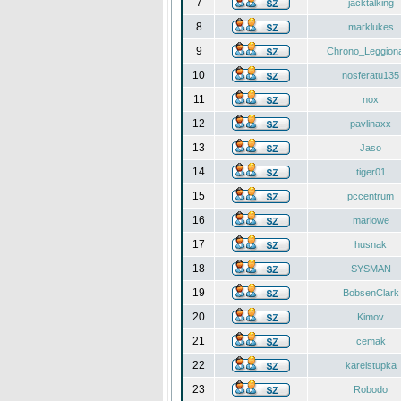
7
jacktalking
8
marklukes
9
Chrono_Leggiona
10
nosferatu135
11
nox
12
pavlinaxx
13
Jaso
14
tiger01
15
pccentrum
16
marlowe
17
husnak
18
SYSMAN
19
BobsenClark
20
Kimov
21
cemak
22
karelstupka
23
Robodo