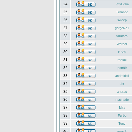
24
Pavlucha
25
Trhanec
26
sweep
27
gorgeNo1
28
tarmara
29
Warder
30
HB80
31
robsol
32
petr99
33
androidoll
34
ohr
35
andras
36
machado
37
Mira
38
Furbo
39
Tony
40
mrazik