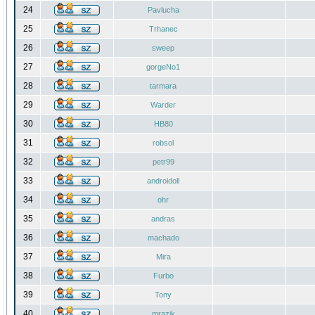
24
Pavlucha
25
Trhanec
26
sweep
27
gorgeNo1
28
tarmara
29
Warder
30
HB80
31
robsol
32
petr99
33
androidoll
34
ohr
35
andras
36
machado
37
Mira
38
Furbo
39
Tony
40
mrazik