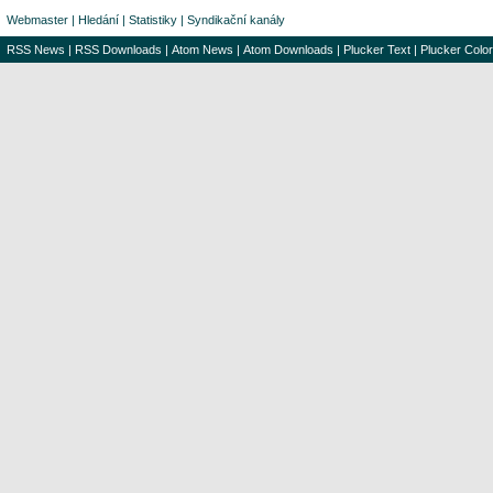
Webmaster
|
Hledání
|
Statistiky
|
Syndikační kanály
RSS News
|
RSS Downloads
|
Atom News
|
Atom Downloads
|
Plucker Text
|
Plucker Color