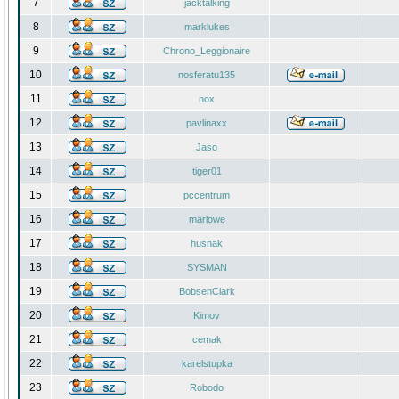
7
jacktalking
8
marklukes
9
Chrono_Leggionaire
10
nosferatu135
11
nox
12
pavlinaxx
13
Jaso
14
tiger01
15
pccentrum
16
marlowe
17
husnak
18
SYSMAN
19
BobsenClark
20
Kimov
21
cemak
22
karelstupka
23
Robodo