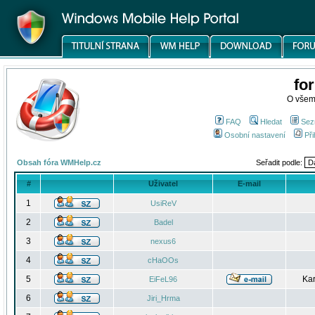
fo
O všem
FAQ
Hledat
Sez
Osobní nastavení
Při
Obsah fóra WMHelp.cz
Seřadit podle:
#
Uživatel
E-mail
1
UsiReV
2
Badel
3
nexus6
4
cHaOOs
5
Kar
EiFeL96
6
Jiri_Hrma