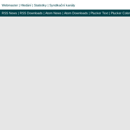
Webmaster
|
Hledání
|
Statistiky
|
Syndikační kanály
RSS News
|
RSS Downloads
|
Atom News
|
Atom Downloads
|
Plucker Text
|
Plucker Color