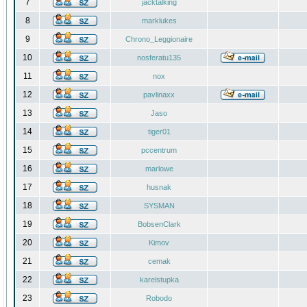
7
jacktalking
8
marklukes
9
Chrono_Leggionaire
10
nosferatu135
11
nox
12
pavlinaxx
13
Jaso
14
tiger01
15
pccentrum
16
marlowe
17
husnak
18
SYSMAN
19
BobsenClark
20
Kimov
21
cemak
22
karelstupka
23
Robodo