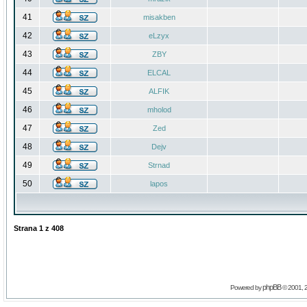
41
misakben
42
eLzyx
43
ZBY
44
ELCAL
45
ALFIK
46
mholod
47
Zed
48
Dejv
49
Strnad
50
lapos
Strana
1
z
408
phpBB
Powered by
© 2001, 