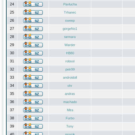
24
Pavlucha
25
Trhanec
26
sweep
27
gorgeNo1
28
tarmara
29
Warder
30
HB80
31
robsol
32
petr99
33
androidoll
34
ohr
35
andras
36
machado
37
Mira
38
Furbo
39
Tony
40
mrazik