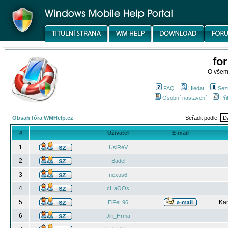
fo
O všem
FAQ
Hledat
Sez
Osobní nastavení
Při
Obsah fóra WMHelp.cz
Seřadit podle:
#
Uživatel
E-mail
1
UsiReV
2
Badel
3
nexus6
4
cHaOOs
5
Kar
EiFeL96
6
Jiri_Hrma