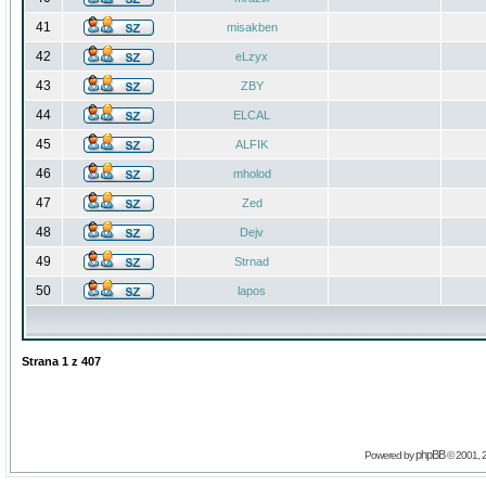
41
misakben
42
eLzyx
43
ZBY
44
ELCAL
45
ALFIK
46
mholod
47
Zed
48
Dejv
49
Strnad
50
lapos
Strana
1
z
407
phpBB
Powered by
© 2001, 