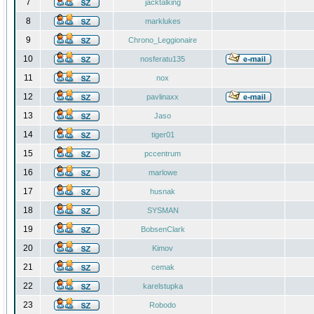
7
jacktalking
8
marklukes
9
Chrono_Leggionaire
10
nosferatu135
11
nox
12
pavlinaxx
13
Jaso
14
tiger01
15
pccentrum
16
marlowe
17
husnak
18
SYSMAN
19
BobsenClark
20
Kimov
21
cemak
22
karelstupka
23
Robodo