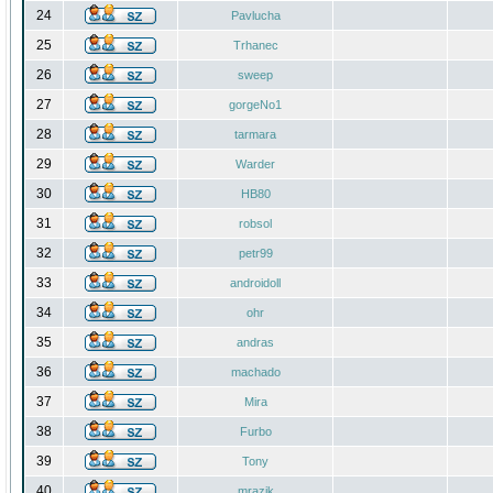
24
Pavlucha
25
Trhanec
26
sweep
27
gorgeNo1
28
tarmara
29
Warder
30
HB80
31
robsol
32
petr99
33
androidoll
34
ohr
35
andras
36
machado
37
Mira
38
Furbo
39
Tony
40
mrazik