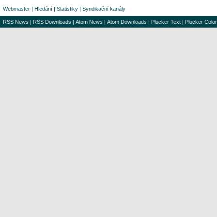
Webmaster
|
Hledání
|
Statistiky
|
Syndikační kanály
RSS News
|
RSS Downloads
|
Atom News
|
Atom Downloads
|
Plucker Text
|
Plucker Color