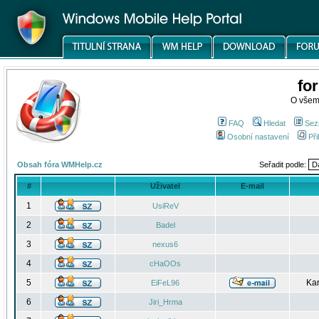
fo
O všem
FAQ
Hledat
Sez
Osobní nastavení
Při
Obsah fóra WMHelp.cz
Seřadit podle:
#
Uživatel
E-mail
1
UsiReV
2
Badel
3
nexus6
4
cHaOOs
5
Kar
EiFeL96
6
Jiri_Hrma