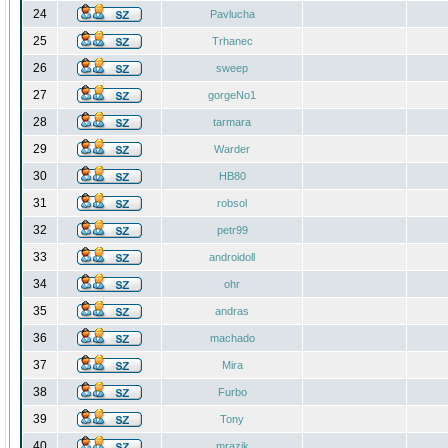
24
Pavlucha
25
Trhanec
26
sweep
27
gorgeNo1
28
tarmara
29
Warder
30
HB80
31
robsol
32
petr99
33
androidoll
34
ohr
35
andras
36
machado
37
Mira
38
Furbo
39
Tony
40
mrazik