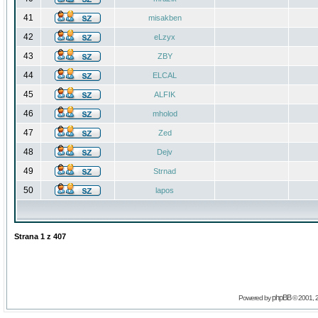
41
misakben
42
eLzyx
43
ZBY
44
ELCAL
45
ALFIK
46
mholod
47
Zed
48
Dejv
49
Strnad
50
lapos
Strana
1
z
407
phpBB
Powered by
© 2001, 