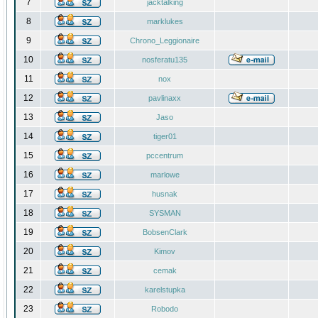
7
jacktalking
8
marklukes
9
Chrono_Leggionaire
10
nosferatu135
11
nox
12
pavlinaxx
13
Jaso
14
tiger01
15
pccentrum
16
marlowe
17
husnak
18
SYSMAN
19
BobsenClark
20
Kimov
21
cemak
22
karelstupka
23
Robodo