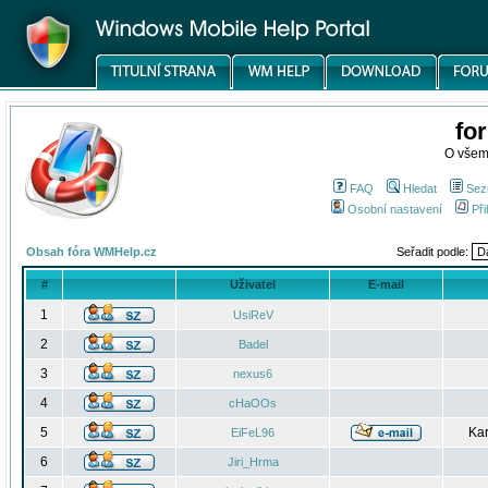
fo
O všem
FAQ
Hledat
Sez
Osobní nastavení
Při
Obsah fóra WMHelp.cz
Seřadit podle:
#
Uživatel
E-mail
1
UsiReV
2
Badel
3
nexus6
4
cHaOOs
5
Kar
EiFeL96
6
Jiri_Hrma