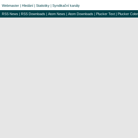
Webmaster
|
Hledání
|
Statistiky
|
Syndikační kanály
RSS News
|
RSS Downloads
|
Atom News
|
Atom Downloads
|
Plucker Text
|
Plucker Color