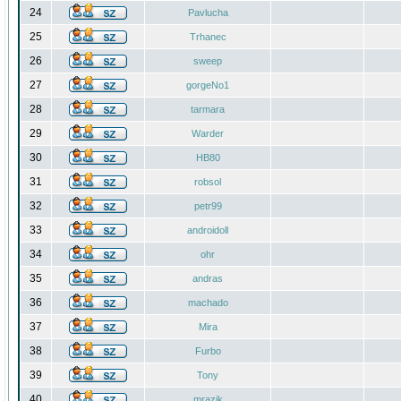
24
Pavlucha
25
Trhanec
26
sweep
27
gorgeNo1
28
tarmara
29
Warder
30
HB80
31
robsol
32
petr99
33
androidoll
34
ohr
35
andras
36
machado
37
Mira
38
Furbo
39
Tony
40
mrazik