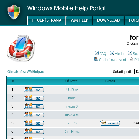
fo
O všem
FAQ
Hledat
Sez
Osobní nastavení
Při
Obsah fóra WMHelp.cz
Seřadit podle:
#
Uživatel
E-mail
1
UsiReV
2
Badel
3
nexus6
4
cHaOOs
5
Kar
EiFeL96
6
Jiri_Hrma