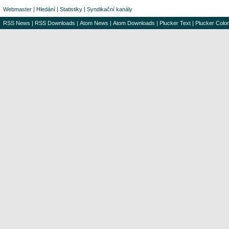
Webmaster
|
Hledání
|
Statistiky
|
Syndikační kanály
RSS News
|
RSS Downloads
|
Atom News
|
Atom Downloads
|
Plucker Text
|
Plucker Color