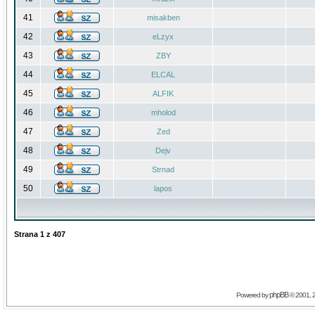
41
misakben
42
eLzyx
43
ZBY
44
ELCAL
45
ALFIK
46
mholod
47
Zed
48
Dejv
49
Strnad
50
lapos
Strana
1
z
407
phpBB
Powered by
© 2001, 