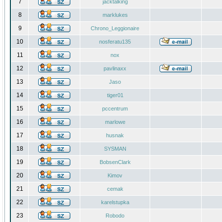
7
jacktalking
8
marklukes
9
Chrono_Leggionaire
10
nosferatu135
11
nox
12
pavlinaxx
13
Jaso
14
tiger01
15
pccentrum
16
marlowe
17
husnak
18
SYSMAN
19
BobsenClark
20
Kimov
21
cemak
22
karelstupka
23
Robodo