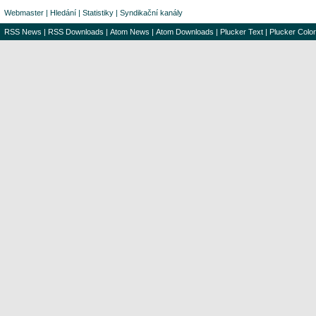
Webmaster
|
Hledání
|
Statistiky
|
Syndikační kanály
RSS News
|
RSS Downloads
|
Atom News
|
Atom Downloads
|
Plucker Text
|
Plucker Color