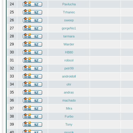
24
Pavlucha
25
Trhanec
26
sweep
27
gorgeNo1
28
tarmara
29
Warder
30
HB80
31
robsol
32
petr99
33
androidoll
34
ohr
35
andras
36
machado
37
Mira
38
Furbo
39
Tony
40
mrazik