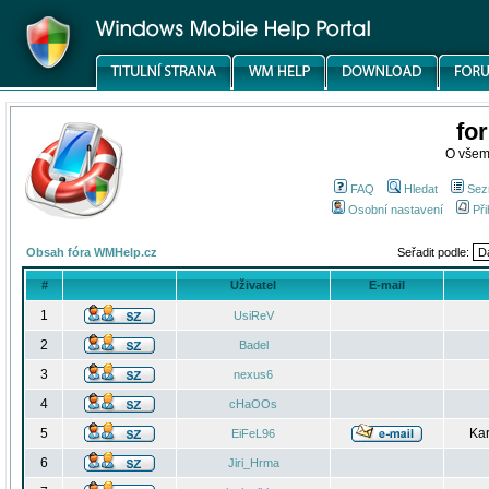
fo
O všem
FAQ
Hledat
Sez
Osobní nastavení
Při
Obsah fóra WMHelp.cz
Seřadit podle:
#
Uživatel
E-mail
1
UsiReV
2
Badel
3
nexus6
4
cHaOOs
5
Kar
EiFeL96
6
Jiri_Hrma