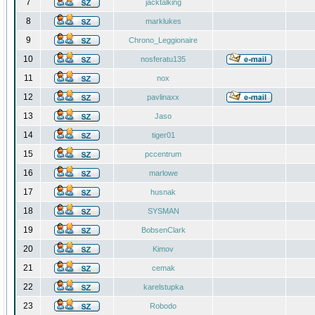
7
jacktalking
8
marklukes
9
Chrono_Leggionaire
10
nosferatu135
11
nox
12
pavlinaxx
13
Jaso
14
tiger01
15
pccentrum
16
marlowe
17
husnak
18
SYSMAN
19
BobsenClark
20
Kimov
21
cemak
22
karelstupka
23
Robodo