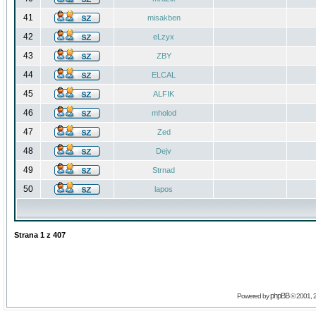
41
misakben
42
eLzyx
43
ZBY
44
ELCAL
45
ALFIK
46
mholod
47
Zed
48
Dejv
49
Strnad
50
lapos
Strana
1
z
407
phpBB
Powered by
© 2001, 