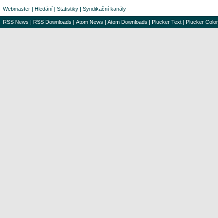
Webmaster
|
Hledání
|
Statistiky
|
Syndikační kanály
RSS News
|
RSS Downloads
|
Atom News
|
Atom Downloads
|
Plucker Text
|
Plucker Color