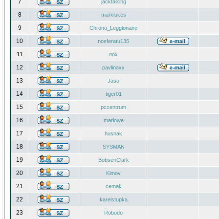
7
jacktalking
8
marklukes
9
Chrono_Leggionaire
10
nosferatu135
11
nox
12
pavlinaxx
13
Jaso
14
tiger01
15
pccentrum
16
marlowe
17
husnak
18
SYSMAN
19
BobsenClark
20
Kimov
21
cemak
22
karelstupka
23
Robodo