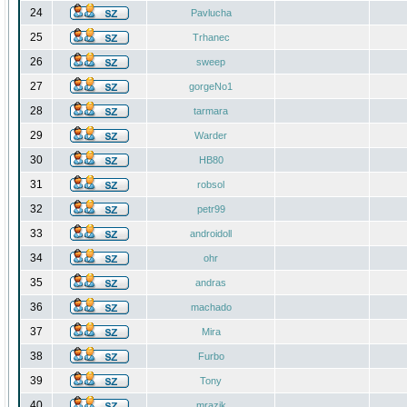
24
Pavlucha
25
Trhanec
26
sweep
27
gorgeNo1
28
tarmara
29
Warder
30
HB80
31
robsol
32
petr99
33
androidoll
34
ohr
35
andras
36
machado
37
Mira
38
Furbo
39
Tony
40
mrazik