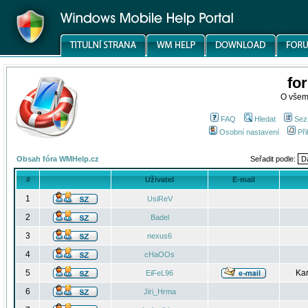
fo
O všem
FAQ
Hledat
Sez
Osobní nastavení
Při
Obsah fóra WMHelp.cz
Seřadit podle:
#
Uživatel
E-mail
1
UsiReV
2
Badel
3
nexus6
4
cHaOOs
5
Kar
EiFeL96
6
Jiri_Hrma