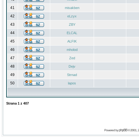
41
misakben
42
eLzyx
43
ZBY
44
ELCAL
45
ALFIK
46
mholod
47
Zed
48
Dejv
49
Strnad
50
lapos
Strana
1
z
407
phpBB
Powered by
© 2001, 