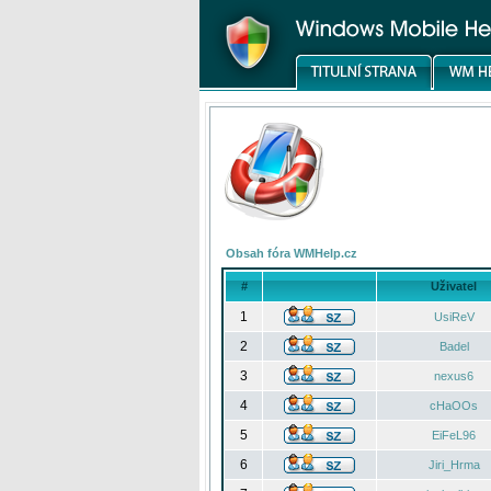
Obsah fóra WMHelp.cz
#
Uživatel
1
UsiReV
2
Badel
3
nexus6
4
cHaOOs
5
EiFeL96
6
Jiri_Hrma