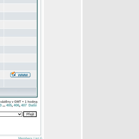
uváděny v GMT + 1 hodina
3
...
405
,
406
,
407
Další
Members List ©