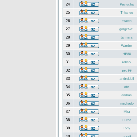
24
Pavlucha
25
Trhanec
26
sweep
27
gorgeNo1
28
tarmara
29
Warder
30
HB80
31
robsol
32
petr99
33
androidoll
34
ohr
35
andras
36
machado
37
Mira
38
Furbo
39
Tony
40
mrazik