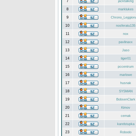
7
jacktalking
8
marklukes
9
Chrono_Leggiona
10
nosferatu135
11
nox
12
pavlinaxx
13
Jaso
14
tiger01
15
pccentrum
16
marlowe
17
husnak
18
SYSMAN
19
BobsenClark
20
Kimov
21
cemak
22
karelstupka
23
Robodo