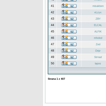
41
misakben
42
eLzyx
43
ZBY
44
ELCAL
45
ALFIK
46
mholod
47
Zed
48
Dejv
49
Strnad
50
lapos
Strana
1
z
407