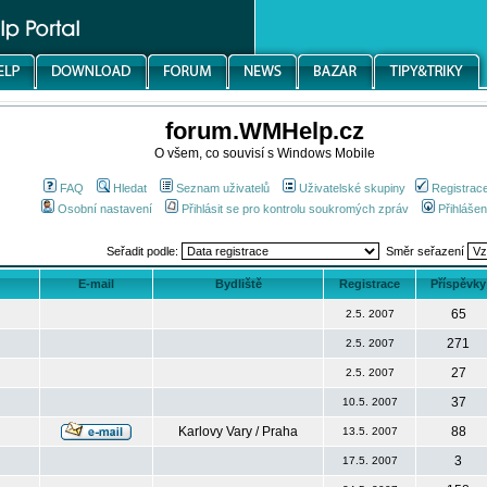
forum.WMHelp.cz
O všem, co souvisí s Windows Mobile
FAQ
Hledat
Seznam uživatelů
Uživatelské skupiny
Registrac
Osobní nastavení
Přihlásit se pro kontrolu soukromých zpráv
Přihlášen
Seřadit podle:
Směr seřazení
E-mail
Bydliště
Registrace
Příspěvky
65
2.5. 2007
271
2.5. 2007
27
2.5. 2007
37
10.5. 2007
Karlovy Vary / Praha
88
13.5. 2007
3
17.5. 2007