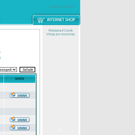
windowsmobile.cz
Reklama
/
Ceník
Vstup pro inzerenty
e
í
WWW