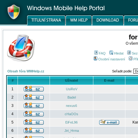
fo
O všem
FAQ
Hledat
Sez
Osobní nastavení
Při
Obsah fóra WMHelp.cz
Seřadit podle:
#
Uživatel
E-mail
1
UsiReV
2
Badel
3
nexus6
4
cHaOOs
5
Kar
EiFeL96
6
Jiri_Hrma