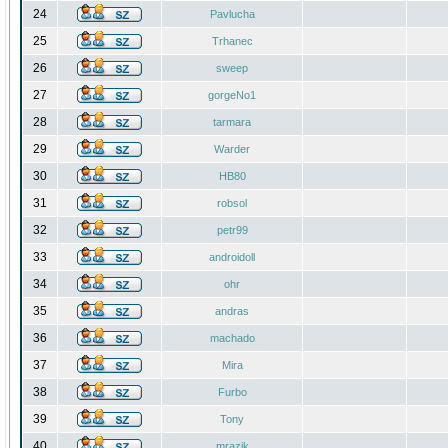
24
Pavlucha
25
Trhanec
26
sweep
27
gorgeNo1
28
tarmara
29
Warder
30
HB80
31
robsol
32
petr99
33
androidoll
34
ohr
35
andras
36
machado
37
Mira
38
Furbo
39
Tony
40
mrazik