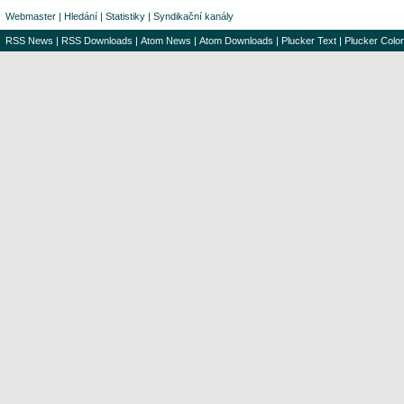
Webmaster
|
Hledání
|
Statistiky
|
Syndikační kanály
RSS News
|
RSS Downloads
|
Atom News
|
Atom Downloads
|
Plucker Text
|
Plucker Color