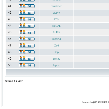
41
misakben
42
eLzyx
43
ZBY
44
ELCAL
45
ALFIK
46
mholod
47
Zed
48
Dejv
49
Strnad
50
lapos
Strana
1
z
407
phpBB
Powered by
© 2001, 