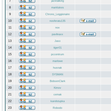
7
jacktalking
8
marklukes
9
Chrono_Leggionaire
10
nosferatu135
11
nox
12
pavlinaxx
13
Jaso
14
tiger01
15
pccentrum
16
marlowe
17
husnak
18
SYSMAN
19
BobsenClark
20
Kimov
21
cemak
22
karelstupka
23
Robodo