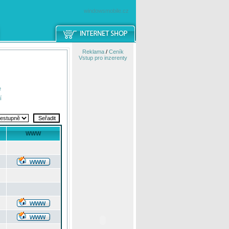
windowsmobile.cz
Reklama
/
Ceník
Vstup pro inzerenty
e
í
WWW