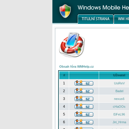
Obsah fóra WMHelp.cz
#
Uživatel
1
UsiReV
2
Badel
3
nexus6
4
cHaOOs
5
EiFeL96
6
Jiri_Hrma