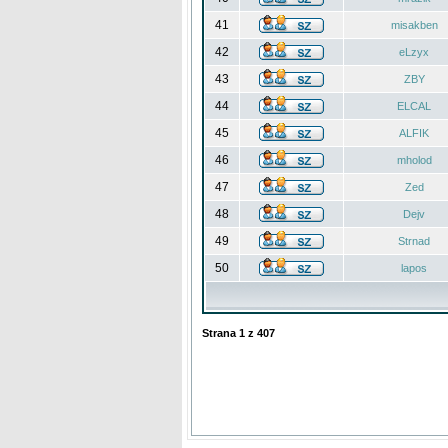
41
misakben
42
eLzyx
43
ZBY
44
ELCAL
45
ALFIK
46
mholod
47
Zed
48
Dejv
49
Strnad
50
lapos
Strana
1
z
407