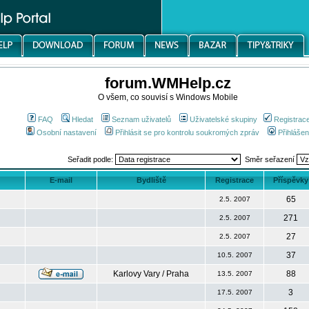
forum.WMHelp.cz
O všem, co souvisí s Windows Mobile
FAQ
Hledat
Seznam uživatelů
Uživatelské skupiny
Registrac
Osobní nastavení
Přihlásit se pro kontrolu soukromých zpráv
Přihlášen
Seřadit podle:
Směr seřazení
E-mail
Bydliště
Registrace
Příspěvky
65
2.5. 2007
271
2.5. 2007
27
2.5. 2007
37
10.5. 2007
Karlovy Vary / Praha
88
13.5. 2007
3
17.5. 2007