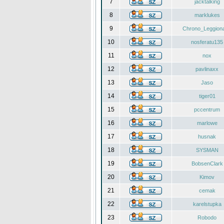
7
jacktalking
8
marklukes
9
Chrono_Leggiona
10
nosferatu135
11
nox
12
pavlinaxx
13
Jaso
14
tiger01
15
pccentrum
16
marlowe
17
husnak
18
SYSMAN
19
BobsenClark
20
Kimov
21
cemak
22
karelstupka
23
Robodo