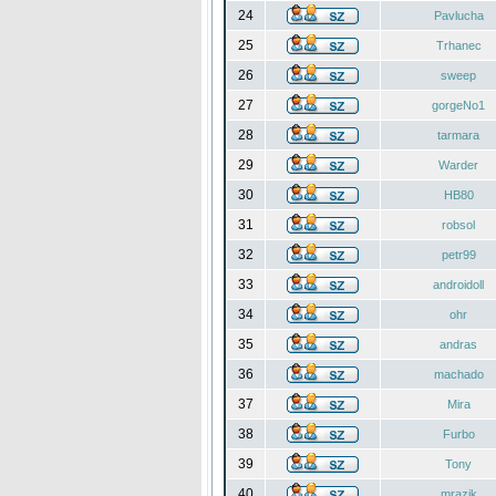
24
Pavlucha
25
Trhanec
26
sweep
27
gorgeNo1
28
tarmara
29
Warder
30
HB80
31
robsol
32
petr99
33
androidoll
34
ohr
35
andras
36
machado
37
Mira
38
Furbo
39
Tony
40
mrazik