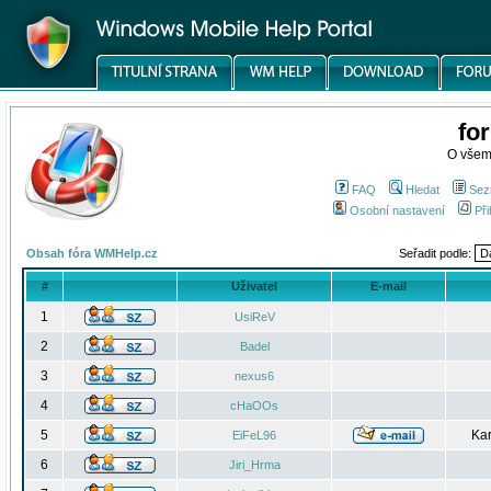
fo
O všem
FAQ
Hledat
Sez
Osobní nastavení
Při
Obsah fóra WMHelp.cz
Seřadit podle:
#
Uživatel
E-mail
1
UsiReV
2
Badel
3
nexus6
4
cHaOOs
5
Kar
EiFeL96
6
Jiri_Hrma