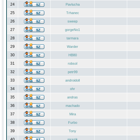
24
Pavlucha
25
Trhanec
26
sweep
27
gorgeNo1
28
tarmara
29
Warder
30
HB80
31
robsol
32
petr99
33
androidoll
34
ohr
35
andras
36
machado
37
Mira
38
Furbo
39
Tony
40
mrazik