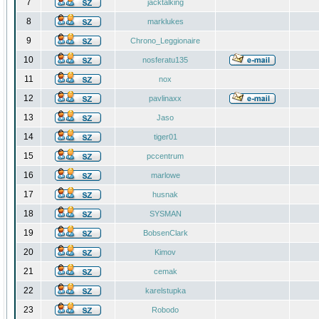
7
jacktalking
8
marklukes
9
Chrono_Leggionaire
10
nosferatu135
11
nox
12
pavlinaxx
13
Jaso
14
tiger01
15
pccentrum
16
marlowe
17
husnak
18
SYSMAN
19
BobsenClark
20
Kimov
21
cemak
22
karelstupka
23
Robodo