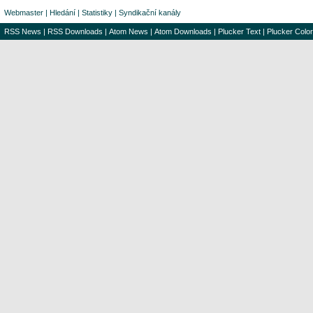
Webmaster
|
Hledání
|
Statistiky
|
Syndikační kanály
RSS News
|
RSS Downloads
|
Atom News
|
Atom Downloads
|
Plucker Text
|
Plucker Color