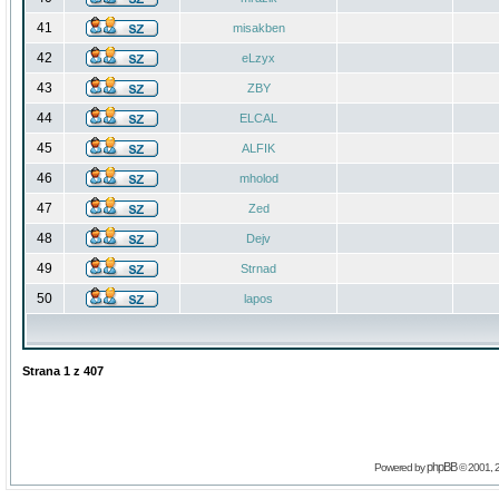
41
misakben
42
eLzyx
43
ZBY
44
ELCAL
45
ALFIK
46
mholod
47
Zed
48
Dejv
49
Strnad
50
lapos
Strana
1
z
407
phpBB
Powered by
© 2001, 