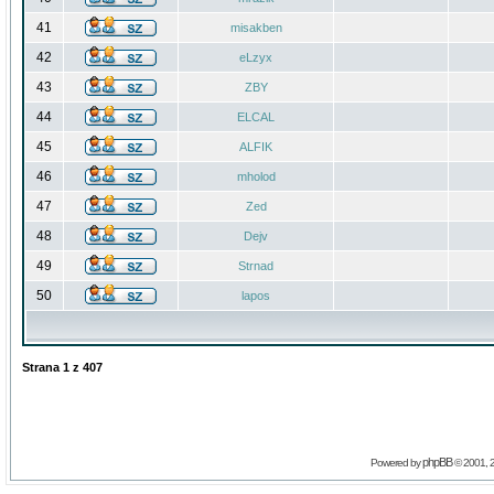
41
misakben
42
eLzyx
43
ZBY
44
ELCAL
45
ALFIK
46
mholod
47
Zed
48
Dejv
49
Strnad
50
lapos
Strana
1
z
407
phpBB
Powered by
© 2001, 