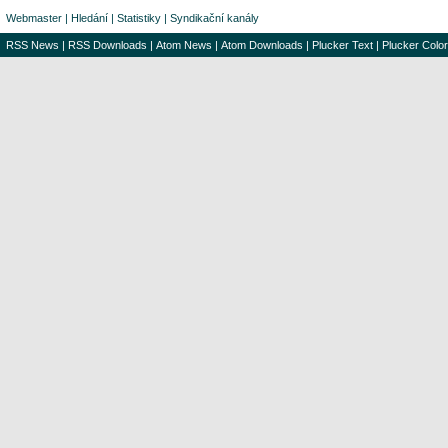
Webmaster
|
Hledání
|
Statistiky
|
Syndikační kanály
RSS News
|
RSS Downloads
|
Atom News
|
Atom Downloads
|
Plucker Text
|
Plucker Color