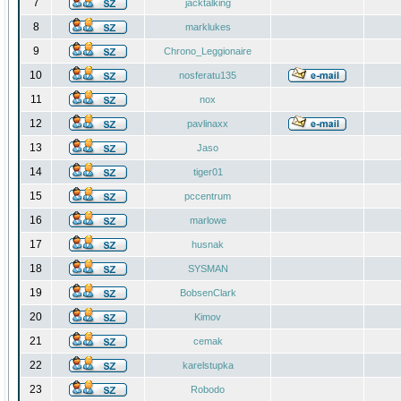
7
jacktalking
8
marklukes
9
Chrono_Leggionaire
10
nosferatu135
11
nox
12
pavlinaxx
13
Jaso
14
tiger01
15
pccentrum
16
marlowe
17
husnak
18
SYSMAN
19
BobsenClark
20
Kimov
21
cemak
22
karelstupka
23
Robodo