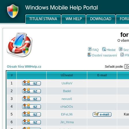
fo
O všem
FAQ
Hledat
Sez
Osobní nastavení
Při
Obsah fóra WMHelp.cz
Seřadit podle:
#
Uživatel
E-mail
1
UsiReV
2
Badel
3
nexus6
4
cHaOOs
5
Kar
EiFeL96
6
Jiri_Hrma