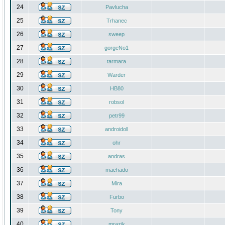
24
Pavlucha
25
Trhanec
26
sweep
27
gorgeNo1
28
tarmara
29
Warder
30
HB80
31
robsol
32
petr99
33
androidoll
34
ohr
35
andras
36
machado
37
Mira
38
Furbo
39
Tony
40
mrazik