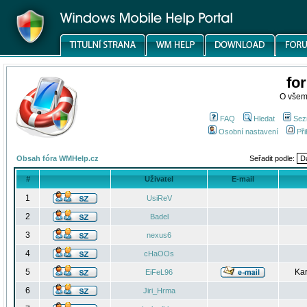
fo
O všem
FAQ
Hledat
Sez
Osobní nastavení
Při
Obsah fóra WMHelp.cz
Seřadit podle:
#
Uživatel
E-mail
1
UsiReV
2
Badel
3
nexus6
4
cHaOOs
5
Kar
EiFeL96
6
Jiri_Hrma