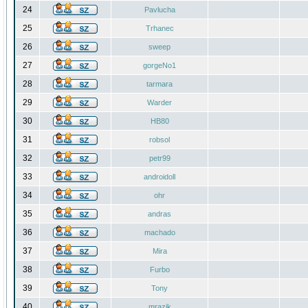
24
Pavlucha
25
Trhanec
26
sweep
27
gorgeNo1
28
tarmara
29
Warder
30
HB80
31
robsol
32
petr99
33
androidoll
34
ohr
35
andras
36
machado
37
Mira
38
Furbo
39
Tony
40
mrazik