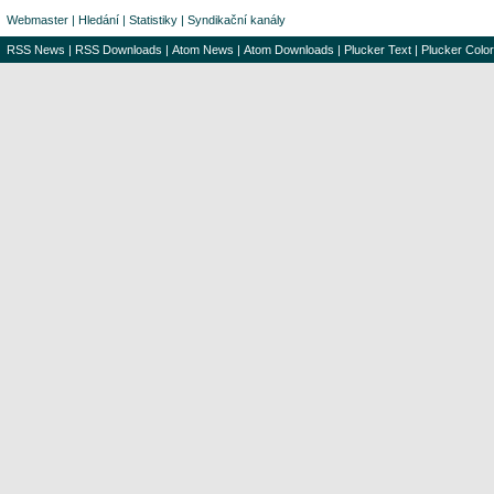
Webmaster
|
Hledání
|
Statistiky
|
Syndikační kanály
RSS News
|
RSS Downloads
|
Atom News
|
Atom Downloads
|
Plucker Text
|
Plucker Color