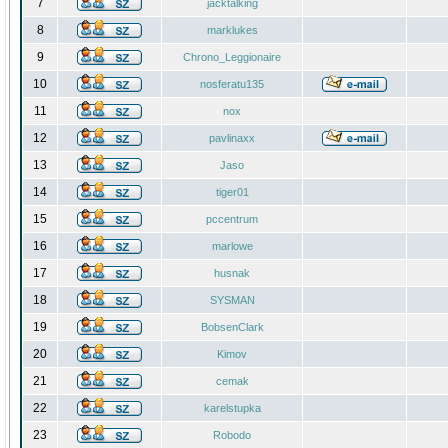
7
jacktalking
8
marklukes
9
Chrono_Leggionaire
10
nosferatu135
11
nox
12
pavlinaxx
13
Jaso
14
tiger01
15
pccentrum
16
marlowe
17
husnak
18
SYSMAN
19
BobsenClark
20
Kimov
21
cemak
22
karelstupka
23
Robodo