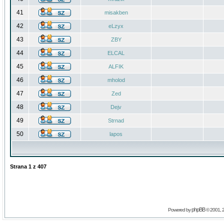
41
misakben
42
eLzyx
43
ZBY
44
ELCAL
45
ALFIK
46
mholod
47
Zed
48
Dejv
49
Strnad
50
lapos
Strana
1
z
407
phpBB
Powered by
© 2001, 