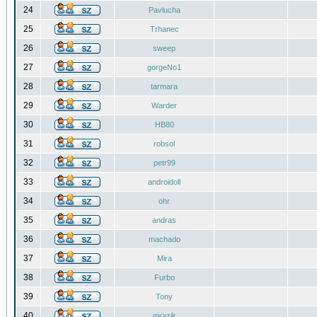
24
Pavlucha
25
Trhanec
26
sweep
27
gorgeNo1
28
tarmara
29
Warder
30
HB80
31
robsol
32
petr99
33
androidoll
34
ohr
35
andras
36
machado
37
Mira
38
Furbo
39
Tony
40
mrazik