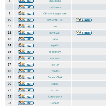
7
jacktalking
8
marklukes
9
Chrono_Leggionaire
10
nosferatu135
11
nox
12
pavlinaxx
13
Jaso
14
tiger01
15
pccentrum
16
marlowe
17
husnak
18
SYSMAN
19
BobsenClark
20
Kimov
21
cemak
22
karelstupka
23
Robodo