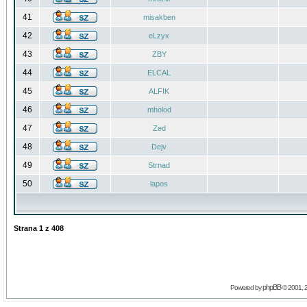
41
misakben
42
eLzyx
43
ZBY
44
ELCAL
45
ALFIK
46
mholod
47
Zed
48
Dejv
49
Strnad
50
lapos
Strana
1
z
408
phpBB
Powered by
© 2001, 