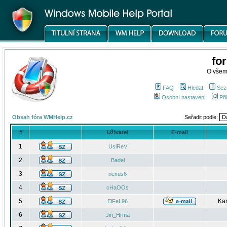
fo
O všem
FAQ
Hledat
Sez
Osobní nastavení
Při
Obsah fóra WMHelp.cz
Seřadit podle:
#
Uživatel
E-mail
1
UsiReV
2
Badel
3
nexus6
4
cHaOOs
5
Kar
EiFeL96
6
Jiri_Hrma