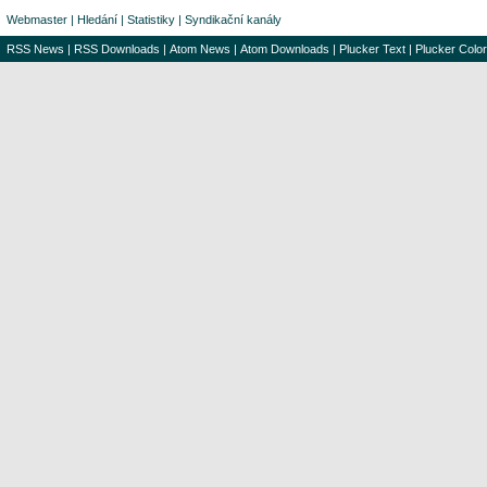
Webmaster
|
Hledání
|
Statistiky
|
Syndikační kanály
RSS News
|
RSS Downloads
|
Atom News
|
Atom Downloads
|
Plucker Text
|
Plucker Color