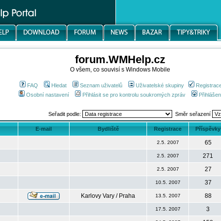
forum.WMHelp.cz
O všem, co souvisí s Windows Mobile
FAQ
Hledat
Seznam uživatelů
Uživatelské skupiny
Registrac
Osobní nastavení
Přihlásit se pro kontrolu soukromých zpráv
Přihlášen
Seřadit podle:
Směr seřazení
E-mail
Bydliště
Registrace
Příspěvky
65
2.5. 2007
271
2.5. 2007
27
2.5. 2007
37
10.5. 2007
Karlovy Vary / Praha
88
13.5. 2007
3
17.5. 2007