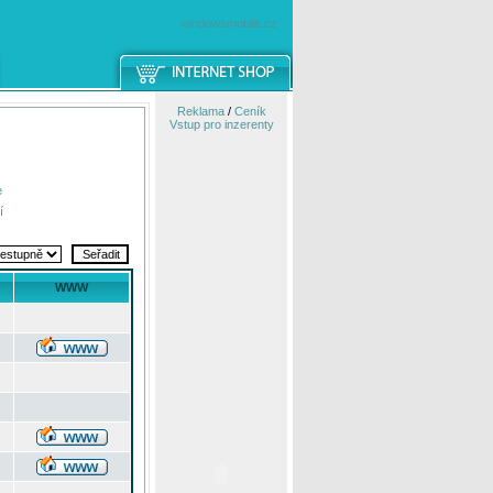
windowsmobile.cz
Reklama
/
Ceník
Vstup pro inzerenty
e
í
WWW