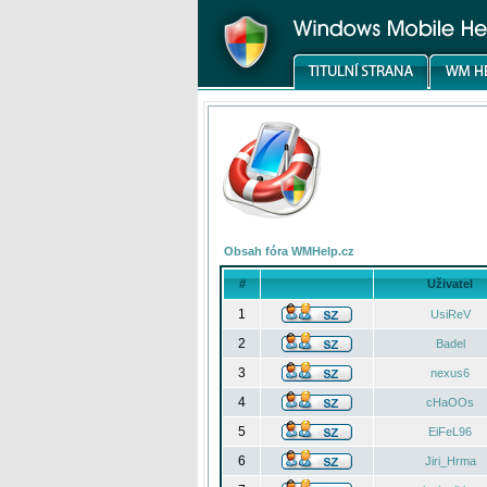
Obsah fóra WMHelp.cz
#
Uživatel
1
UsiReV
2
Badel
3
nexus6
4
cHaOOs
5
EiFeL96
6
Jiri_Hrma