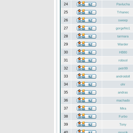
24
Pavlucha
25
Trhanec
26
sweep
27
gorgeNo1
28
tarmara
29
Warder
30
HB80
31
robsol
32
petr99
33
androidoll
34
ohr
35
andras
36
machado
37
Mira
38
Furbo
39
Tony
40
mrazik