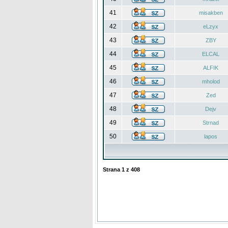
41
misakben
42
eLzyx
43
ZBY
44
ELCAL
45
ALFIK
46
mholod
47
Zed
48
Dejv
49
Strnad
50
lapos
Strana
1
z
408