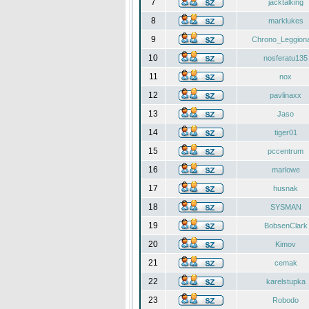
7
jacktalking
8
marklukes
9
Chrono_Leggiona
10
nosferatu135
11
nox
12
pavlinaxx
13
Jaso
14
tiger01
15
pccentrum
16
marlowe
17
husnak
18
SYSMAN
19
BobsenClark
20
Kimov
21
cemak
22
karelstupka
23
Robodo