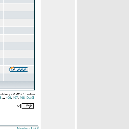
uváděny v GMT + 1 hodina
3
...
406
,
407
,
408
Další
Members List ©