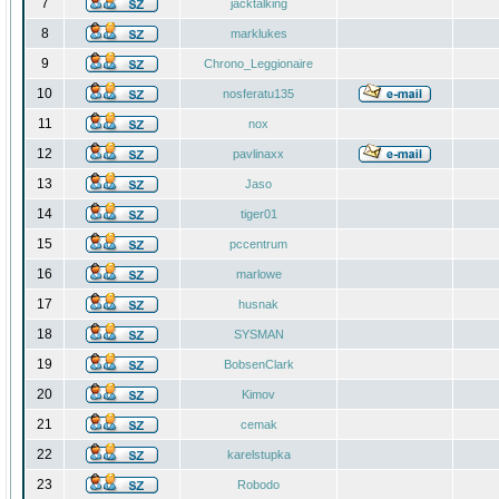
7
jacktalking
8
marklukes
9
Chrono_Leggionaire
10
nosferatu135
11
nox
12
pavlinaxx
13
Jaso
14
tiger01
15
pccentrum
16
marlowe
17
husnak
18
SYSMAN
19
BobsenClark
20
Kimov
21
cemak
22
karelstupka
23
Robodo