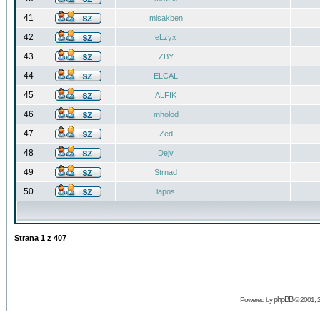
41
misakben
42
eLzyx
43
ZBY
44
ELCAL
45
ALFIK
46
mholod
47
Zed
48
Dejv
49
Strnad
50
lapos
Strana
1
z
407
phpBB
Powered by
© 2001, 