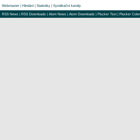
Webmaster
|
Hledání
|
Statistiky
|
Syndikační kanály
RSS News
|
RSS Downloads
|
Atom News
|
Atom Downloads
|
Plucker Text
|
Plucker Color