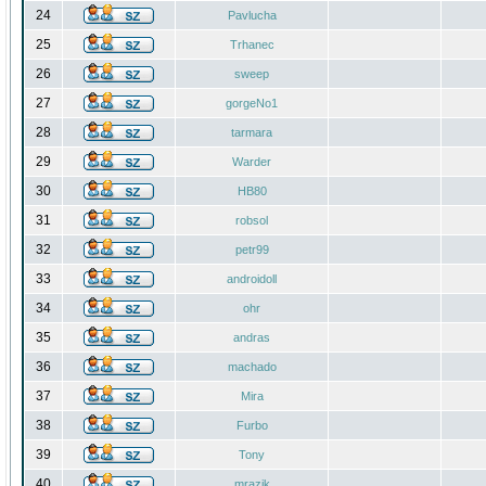
24
Pavlucha
25
Trhanec
26
sweep
27
gorgeNo1
28
tarmara
29
Warder
30
HB80
31
robsol
32
petr99
33
androidoll
34
ohr
35
andras
36
machado
37
Mira
38
Furbo
39
Tony
40
mrazik