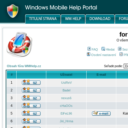
fo
O všem
FAQ
Hledat
Sez
Osobní nastavení
Při
Obsah fóra WMHelp.cz
Seřadit podle:
#
Uživatel
E-mail
1
UsiReV
2
Badel
3
nexus6
4
cHaOOs
5
Kar
EiFeL96
6
Jiri_Hrma