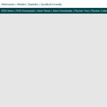
Webmaster
|
Hledání
|
Statistiky
|
Syndikační kanály
RSS News
|
RSS Downloads
|
Atom News
|
Atom Downloads
|
Plucker Text
|
Plucker Color