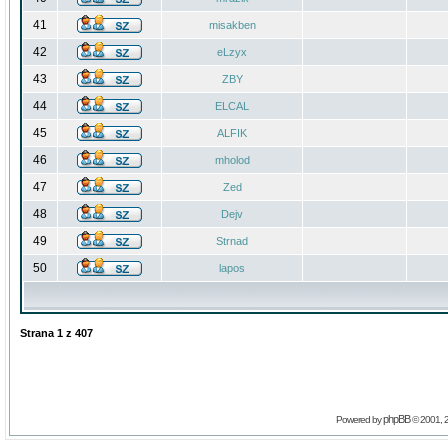
41
misakben
42
eLzyx
43
ZBY
44
ELCAL
45
ALFIK
46
mholod
47
Zed
48
Dejv
49
Strnad
50
lapos
Strana
1
z
407
phpBB
Powered by
© 2001, 