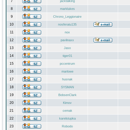
7
jacktalking
8
marklukes
9
Chrono_Leggionaire
10
nosferatu135
11
nox
12
pavlinaxx
13
Jaso
14
tiger01
15
pccentrum
16
marlowe
17
husnak
18
SYSMAN
19
BobsenClark
20
Kimov
21
cemak
22
karelstupka
23
Robodo