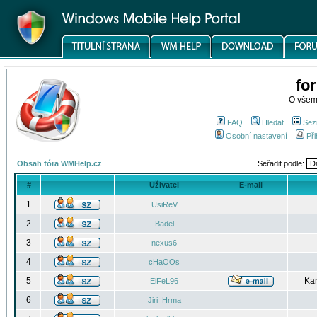
fo
O všem
FAQ
Hledat
Sez
Osobní nastavení
Při
Obsah fóra WMHelp.cz
Seřadit podle:
#
Uživatel
E-mail
1
UsiReV
2
Badel
3
nexus6
4
cHaOOs
5
Kar
EiFeL96
6
Jiri_Hrma