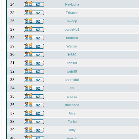
24
Pavlucha
25
Trhanec
26
sweep
27
gorgeNo1
28
tarmara
29
Warder
30
HB80
31
robsol
32
petr99
33
androidoll
34
ohr
35
andras
36
machado
37
Mira
38
Furbo
39
Tony
40
mrazik