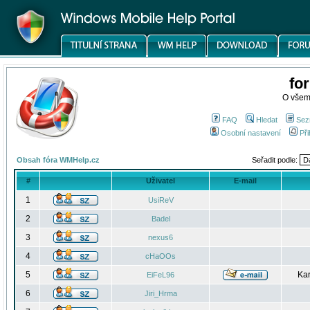
fo
O všem
FAQ
Hledat
Sez
Osobní nastavení
Při
Obsah fóra WMHelp.cz
Seřadit podle:
#
Uživatel
E-mail
1
UsiReV
2
Badel
3
nexus6
4
cHaOOs
5
Kar
EiFeL96
6
Jiri_Hrma