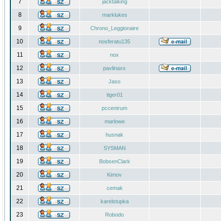
7
jacktalking
8
marklukes
9
Chrono_Leggionaire
10
nosferatu135
11
nox
12
pavlinaxx
13
Jaso
14
tiger01
15
pccentrum
16
marlowe
17
husnak
18
SYSMAN
19
BobsenClark
20
Kimov
21
cemak
22
karelstupka
23
Robodo