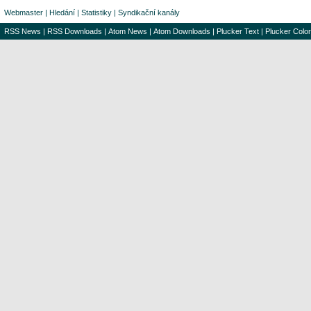
Webmaster
|
Hledání
|
Statistiky
|
Syndikační kanály
RSS News
|
RSS Downloads
|
Atom News
|
Atom Downloads
|
Plucker Text
|
Plucker Color