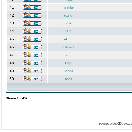
41
misakben
42
eLzyx
43
ZBY
44
ELCAL
45
ALFIK
46
mholod
47
Zed
48
Dejv
49
Strnad
50
lapos
Strana
1
z
407
phpBB
Powered by
© 2001, 