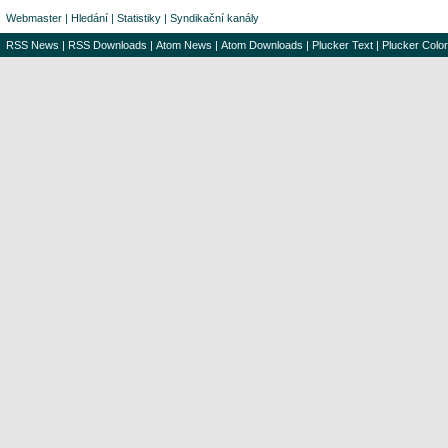
Webmaster
|
Hledání
|
Statistiky
|
Syndikační kanály
RSS News
|
RSS Downloads
|
Atom News
|
Atom Downloads
|
Plucker Text
|
Plucker Color