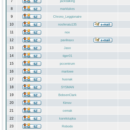
7
jacktalking
8
marklukes
9
Chrono_Leggionaire
10
nosferatu135
11
nox
12
pavlinaxx
13
Jaso
14
tiger01
15
pccentrum
16
marlowe
17
husnak
18
SYSMAN
19
BobsenClark
20
Kimov
21
cemak
22
karelstupka
23
Robodo