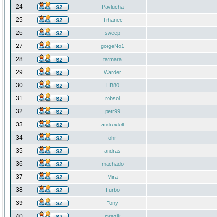
24
Pavlucha
25
Trhanec
26
sweep
27
gorgeNo1
28
tarmara
29
Warder
30
HB80
31
robsol
32
petr99
33
androidoll
34
ohr
35
andras
36
machado
37
Mira
38
Furbo
39
Tony
40
mrazik