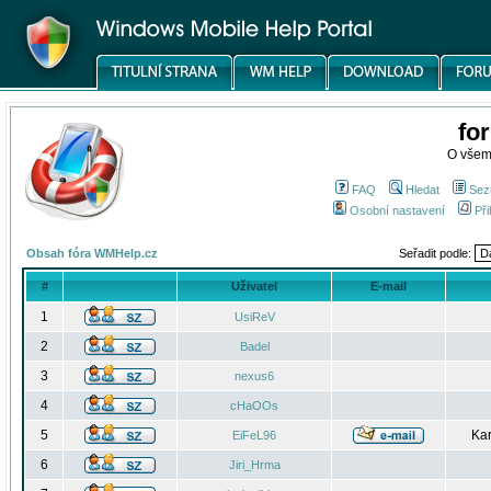
fo
O všem
FAQ
Hledat
Sez
Osobní nastavení
Při
Obsah fóra WMHelp.cz
Seřadit podle:
#
Uživatel
E-mail
1
UsiReV
2
Badel
3
nexus6
4
cHaOOs
5
Kar
EiFeL96
6
Jiri_Hrma