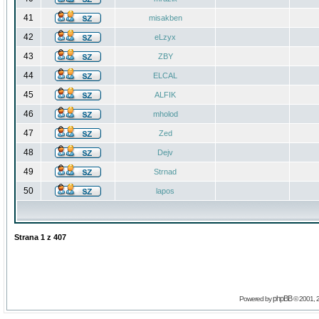
41
misakben
42
eLzyx
43
ZBY
44
ELCAL
45
ALFIK
46
mholod
47
Zed
48
Dejv
49
Strnad
50
lapos
Strana
1
z
407
phpBB
Powered by
© 2001, 