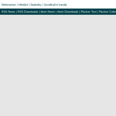
Webmaster
|
Hledání
|
Statistiky
|
Syndikační kanály
RSS News
|
RSS Downloads
|
Atom News
|
Atom Downloads
|
Plucker Text
|
Plucker Color