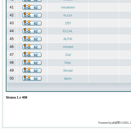
41
misakben
42
eLzyx
43
ZBY
44
ELCAL
45
ALFIK
46
mholod
47
Zed
48
Dejv
49
Strnad
50
lapos
Strana
1
z
408
phpBB
Powered by
© 2001, 