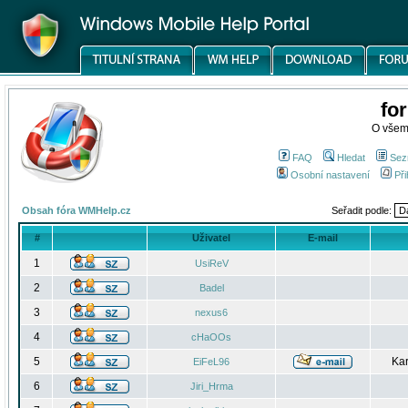
fo
O všem
FAQ
Hledat
Sez
Osobní nastavení
Při
Obsah fóra WMHelp.cz
Seřadit podle:
#
Uživatel
E-mail
1
UsiReV
2
Badel
3
nexus6
4
cHaOOs
5
Kar
EiFeL96
6
Jiri_Hrma