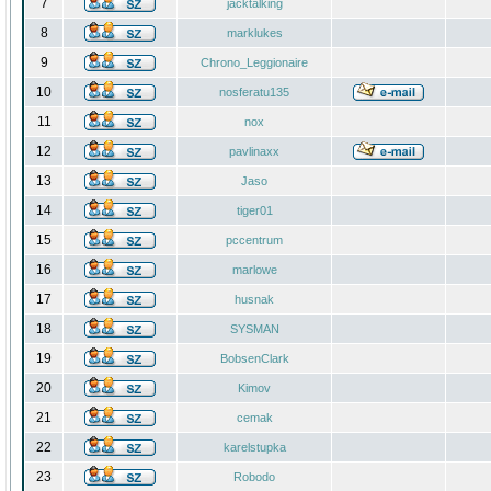
7
jacktalking
8
marklukes
9
Chrono_Leggionaire
10
nosferatu135
11
nox
12
pavlinaxx
13
Jaso
14
tiger01
15
pccentrum
16
marlowe
17
husnak
18
SYSMAN
19
BobsenClark
20
Kimov
21
cemak
22
karelstupka
23
Robodo