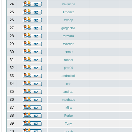
24
Pavlucha
25
Trhanec
26
sweep
27
gorgeNo1
28
tarmara
29
Warder
30
HB80
31
robsol
32
petr99
33
androidoll
34
ohr
35
andras
36
machado
37
Mira
38
Furbo
39
Tony
40
mrazik