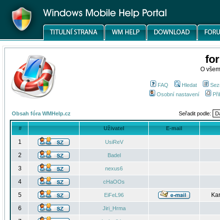
fo
O všem
FAQ
Hledat
Sez
Osobní nastavení
Při
Obsah fóra WMHelp.cz
Seřadit podle:
#
Uživatel
E-mail
1
UsiReV
2
Badel
3
nexus6
4
cHaOOs
5
Kar
EiFeL96
6
Jiri_Hrma