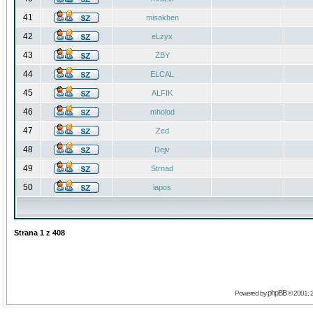
41
misakben
42
eLzyx
43
ZBY
44
ELCAL
45
ALFIK
46
mholod
47
Zed
48
Dejv
49
Strnad
50
lapos
Strana
1
z
408
phpBB
Powered by
© 2001, 