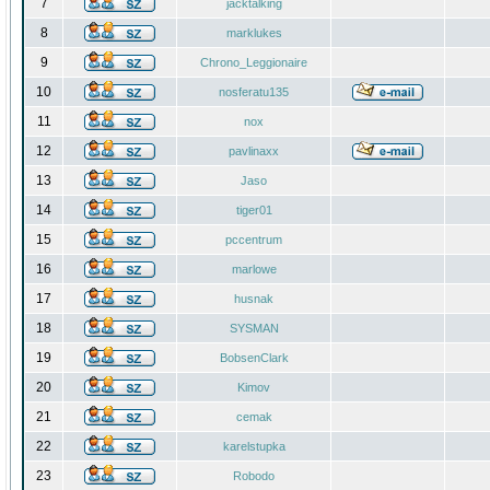
7
jacktalking
8
marklukes
9
Chrono_Leggionaire
10
nosferatu135
11
nox
12
pavlinaxx
13
Jaso
14
tiger01
15
pccentrum
16
marlowe
17
husnak
18
SYSMAN
19
BobsenClark
20
Kimov
21
cemak
22
karelstupka
23
Robodo