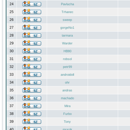
24
Pavlucha
25
Trhanec
26
sweep
27
gorgeNo1
28
tarmara
29
Warder
30
HB80
31
robsol
32
petr99
33
androidoll
34
ohr
35
andras
36
machado
37
Mira
38
Furbo
39
Tony
40
mrazik