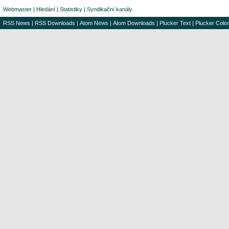
Webmaster
|
Hledání
|
Statistiky
|
Syndikační kanály
RSS News
|
RSS Downloads
|
Atom News
|
Atom Downloads
|
Plucker Text
|
Plucker Color