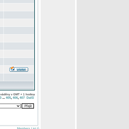
uváděny v GMT + 1 hodina
3
...
405
,
406
,
407
Další
Members List ©