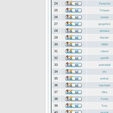
24
Pavlucha
25
Trhanec
26
sweep
27
gorgeNo1
28
tarmara
29
Warder
30
HB80
31
robsol
32
petr99
33
androidoll
34
ohr
35
andras
36
machado
37
Mira
38
Furbo
39
Tony
40
mrazik