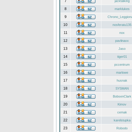
7
jacktalking
8
marklukes
9
Chrono_Leggiona
10
nosferatu135
11
nox
12
pavlinaxx
13
Jaso
14
tiger01
15
pccentrum
16
marlowe
17
husnak
18
SYSMAN
19
BobsenClark
20
Kimov
21
cemak
22
karelstupka
23
Robodo