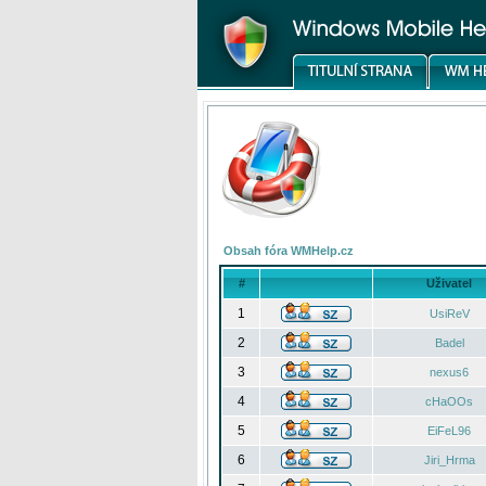
Obsah fóra WMHelp.cz
#
Uživatel
1
UsiReV
2
Badel
3
nexus6
4
cHaOOs
5
EiFeL96
6
Jiri_Hrma