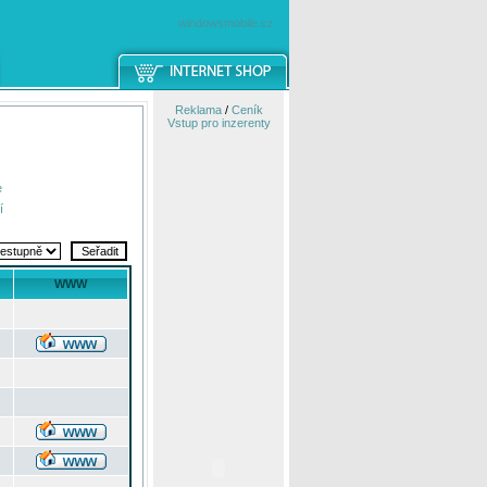
windowsmobile.cz
Reklama
/
Ceník
Vstup pro inzerenty
e
í
WWW