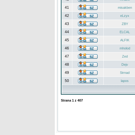
41
misakben
42
eLzyx
43
ZBY
44
ELCAL
45
ALFIK
46
mholod
47
Zed
48
Dejv
49
Strnad
50
lapos
Strana
1
z
407