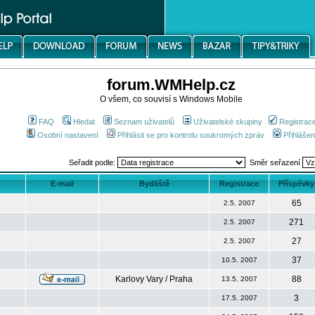
forum.WMHelp.cz
O všem, co souvisí s Windows Mobile
FAQ
Hledat
Seznam uživatelů
Uživatelské skupiny
Registrac
Osobní nastavení
Přihlásit se pro kontrolu soukromých zpráv
Přihlášen
Seřadit podle:
Směr seřazení
E-mail
Bydliště
Registrace
Příspěvky
65
2.5. 2007
271
2.5. 2007
27
2.5. 2007
37
10.5. 2007
Karlovy Vary / Praha
88
13.5. 2007
3
17.5. 2007