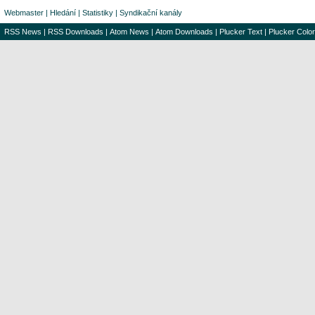
Webmaster
|
Hledání
|
Statistiky
|
Syndikační kanály
RSS News
|
RSS Downloads
|
Atom News
|
Atom Downloads
|
Plucker Text
|
Plucker Color