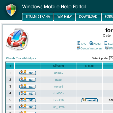
fo
O všem
FAQ
Hledat
Sez
Osobní nastavení
Při
Obsah fóra WMHelp.cz
Seřadit podle:
#
Uživatel
E-mail
1
UsiReV
2
Badel
3
nexus6
4
cHaOOs
5
Kar
EiFeL96
6
Jiri_Hrma