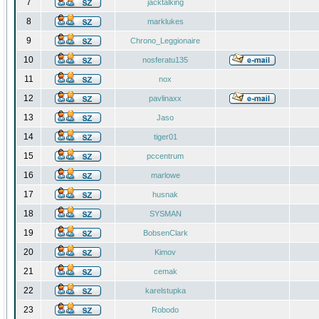
7
jacktalking
8
marklukes
9
Chrono_Leggionaire
10
nosferatu135
11
nox
12
pavlinaxx
13
Jaso
14
tiger01
15
pccentrum
16
marlowe
17
husnak
18
SYSMAN
19
BobsenClark
20
Kimov
21
cemak
22
karelstupka
23
Robodo