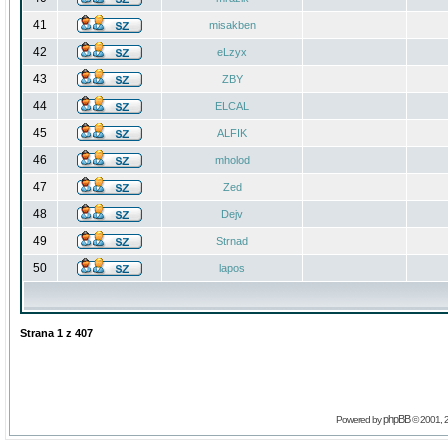
41
misakben
42
eLzyx
43
ZBY
44
ELCAL
45
ALFIK
46
mholod
47
Zed
48
Dejv
49
Strnad
50
lapos
Strana
1
z
407
phpBB
Powered by
© 2001, 