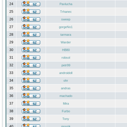
24
Pavlucha
25
Trhanec
26
sweep
27
gorgeNo1
28
tarmara
29
Warder
30
HB80
31
robsol
32
petr99
33
androidoll
34
ohr
35
andras
36
machado
37
Mira
38
Furbo
39
Tony
40
mrazik