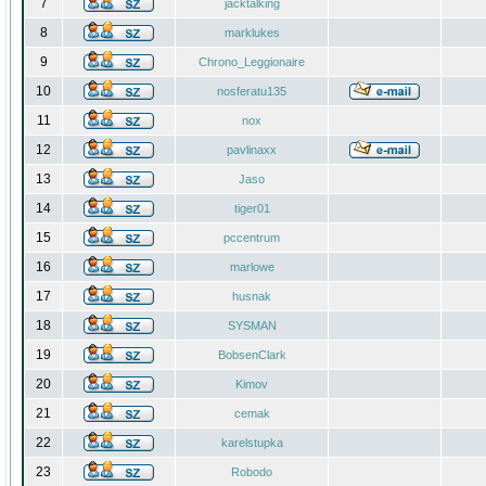
7
jacktalking
8
marklukes
9
Chrono_Leggionaire
10
nosferatu135
11
nox
12
pavlinaxx
13
Jaso
14
tiger01
15
pccentrum
16
marlowe
17
husnak
18
SYSMAN
19
BobsenClark
20
Kimov
21
cemak
22
karelstupka
23
Robodo