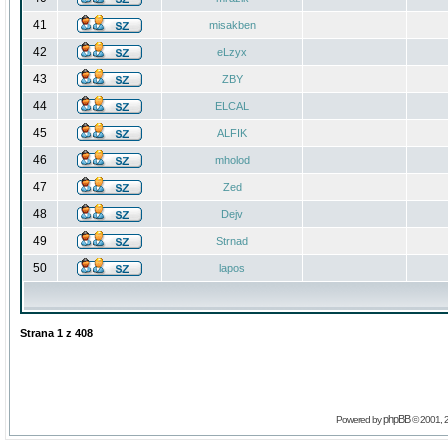
41
misakben
42
eLzyx
43
ZBY
44
ELCAL
45
ALFIK
46
mholod
47
Zed
48
Dejv
49
Strnad
50
lapos
Strana
1
z
408
phpBB
Powered by
© 2001, 