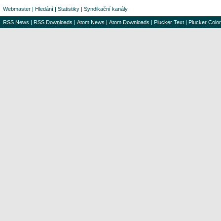
Webmaster
|
Hledání
|
Statistiky
|
Syndikační kanály
RSS News
|
RSS Downloads
|
Atom News
|
Atom Downloads
|
Plucker Text
|
Plucker Color