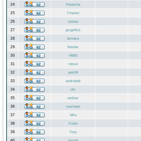
24
Pavlucha
25
Trhanec
26
sweep
27
gorgeNo1
28
tarmara
29
Warder
30
HB80
31
robsol
32
petr99
33
androidoll
34
ohr
35
andras
36
machado
37
Mira
38
Furbo
39
Tony
40
mrazik