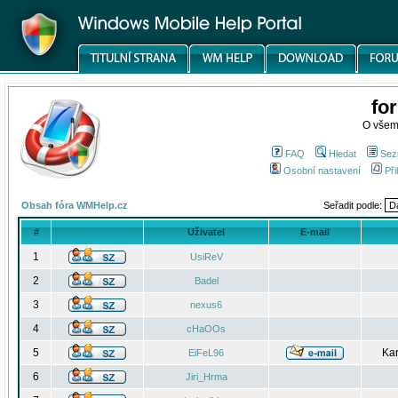
fo
O všem
FAQ
Hledat
Sez
Osobní nastavení
Při
Obsah fóra WMHelp.cz
Seřadit podle:
#
Uživatel
E-mail
1
UsiReV
2
Badel
3
nexus6
4
cHaOOs
5
Kar
EiFeL96
6
Jiri_Hrma