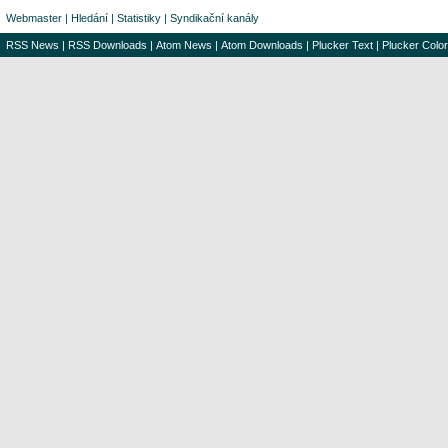
Webmaster
|
Hledání
|
Statistiky
|
Syndikační kanály
RSS News
|
RSS Downloads
|
Atom News
|
Atom Downloads
|
Plucker Text
|
Plucker Color