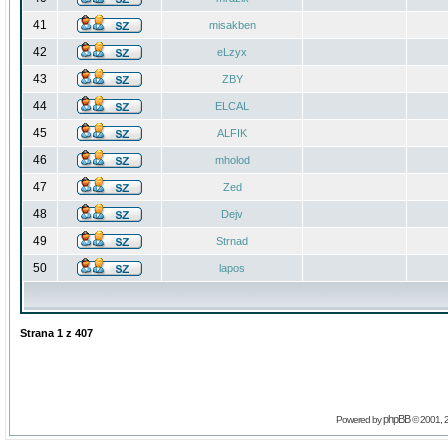
41
misakben
42
eLzyx
43
ZBY
44
ELCAL
45
ALFIK
46
mholod
47
Zed
48
Dejv
49
Strnad
50
lapos
Strana
1
z
407
phpBB
Powered by
© 2001, 