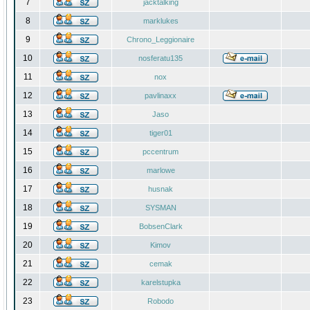
7
jacktalking
8
marklukes
9
Chrono_Leggionaire
10
nosferatu135
11
nox
12
pavlinaxx
13
Jaso
14
tiger01
15
pccentrum
16
marlowe
17
husnak
18
SYSMAN
19
BobsenClark
20
Kimov
21
cemak
22
karelstupka
23
Robodo