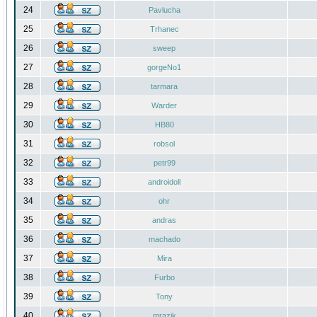
24
Pavlucha
25
Trhanec
26
sweep
27
gorgeNo1
28
tarmara
29
Warder
30
HB80
31
robsol
32
petr99
33
androidoll
34
ohr
35
andras
36
machado
37
Mira
38
Furbo
39
Tony
40
mrazik