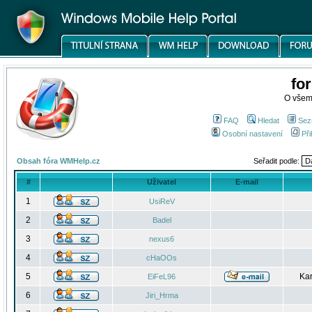
fo
O všem
FAQ
Hledat
Sez
Osobní nastavení
Při
Obsah fóra WMHelp.cz
Seřadit podle:
#
Uživatel
E-mail
1
UsiReV
2
Badel
3
nexus6
4
cHaOOs
5
Kar
EiFeL96
6
Jiri_Hrma