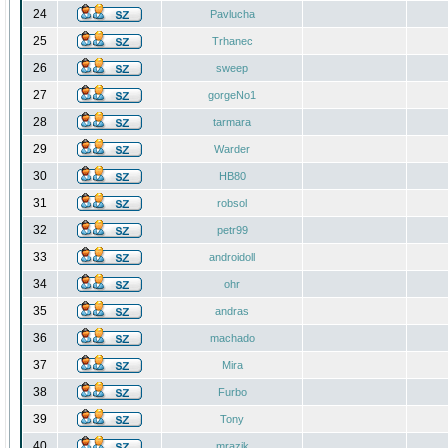
24
Pavlucha
25
Trhanec
26
sweep
27
gorgeNo1
28
tarmara
29
Warder
30
HB80
31
robsol
32
petr99
33
androidoll
34
ohr
35
andras
36
machado
37
Mira
38
Furbo
39
Tony
40
mrazik