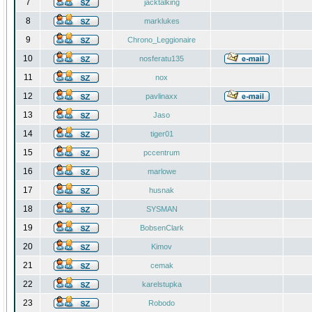
7
jacktalking
8
marklukes
9
Chrono_Leggionaire
10
nosferatu135
11
nox
12
pavlinaxx
13
Jaso
14
tiger01
15
pccentrum
16
marlowe
17
husnak
18
SYSMAN
19
BobsenClark
20
Kimov
21
cemak
22
karelstupka
23
Robodo