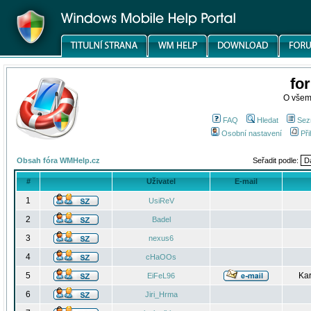
fo
O všem
FAQ
Hledat
Sez
Osobní nastavení
Při
Obsah fóra WMHelp.cz
Seřadit podle:
#
Uživatel
E-mail
1
UsiReV
2
Badel
3
nexus6
4
cHaOOs
5
Kar
EiFeL96
6
Jiri_Hrma