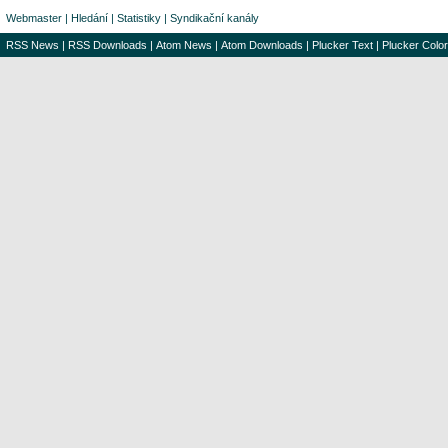
Webmaster
|
Hledání
|
Statistiky
|
Syndikační kanály
RSS News
|
RSS Downloads
|
Atom News
|
Atom Downloads
|
Plucker Text
|
Plucker Color