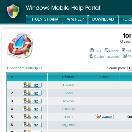
fo
O všem
FAQ
Hledat
Sez
Osobní nastavení
Při
Obsah fóra WMHelp.cz
Seřadit podle:
#
Uživatel
E-mail
1
UsiReV
2
Badel
3
nexus6
4
cHaOOs
5
Kar
EiFeL96
6
Jiri_Hrma