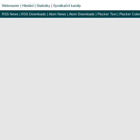
Webmaster
|
Hledání
|
Statistiky
|
Syndikační kanály
RSS News
|
RSS Downloads
|
Atom News
|
Atom Downloads
|
Plucker Text
|
Plucker Color