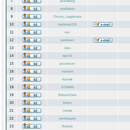
7
jacktalking
8
marklukes
9
Chrono_Leggionaire
10
nosferatu135
11
nox
12
pavlinaxx
13
Jaso
14
tiger01
15
pccentrum
16
marlowe
17
husnak
18
SYSMAN
19
BobsenClark
20
Kimov
21
cemak
22
karelstupka
23
Robodo