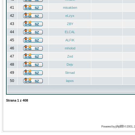
41
misakben
42
eLzyx
43
ZBY
44
ELCAL
45
ALFIK
46
mholod
47
Zed
48
Dejv
49
Strnad
50
lapos
Strana
1
z
408
phpBB
Powered by
© 2001, 