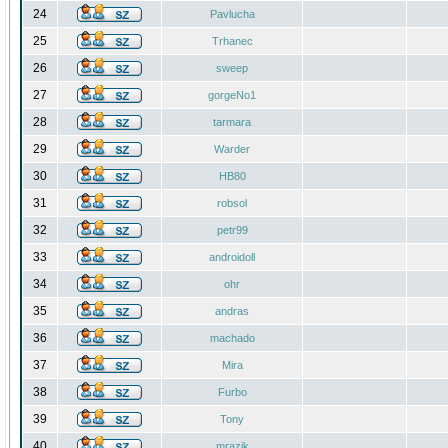
24
Pavlucha
25
Trhanec
26
sweep
27
gorgeNo1
28
tarmara
29
Warder
30
HB80
31
robsol
32
petr99
33
androidoll
34
ohr
35
andras
36
machado
37
Mira
38
Furbo
39
Tony
40
mrazik