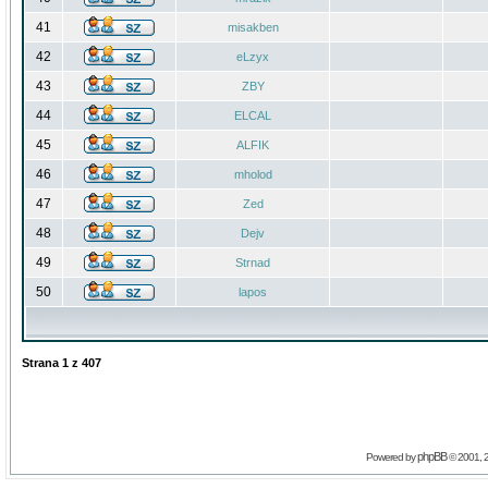
41
misakben
42
eLzyx
43
ZBY
44
ELCAL
45
ALFIK
46
mholod
47
Zed
48
Dejv
49
Strnad
50
lapos
Strana
1
z
407
phpBB
Powered by
© 2001, 