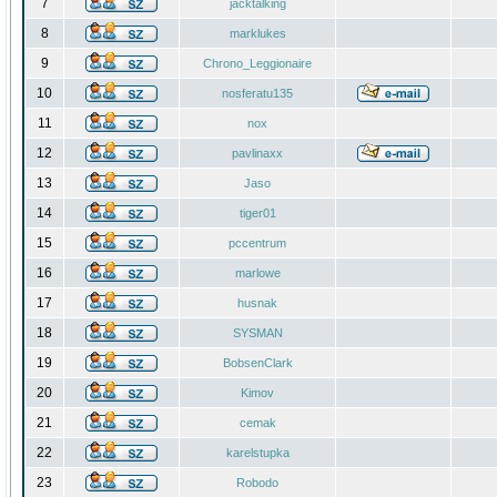
7
jacktalking
8
marklukes
9
Chrono_Leggionaire
10
nosferatu135
11
nox
12
pavlinaxx
13
Jaso
14
tiger01
15
pccentrum
16
marlowe
17
husnak
18
SYSMAN
19
BobsenClark
20
Kimov
21
cemak
22
karelstupka
23
Robodo