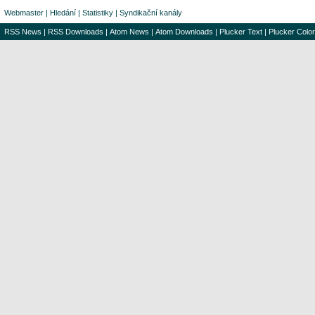
Webmaster
|
Hledání
|
Statistiky
|
Syndikační kanály
RSS News
|
RSS Downloads
|
Atom News
|
Atom Downloads
|
Plucker Text
|
Plucker Color