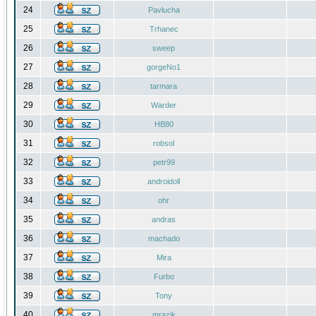
24
Pavlucha
25
Trhanec
26
sweep
27
gorgeNo1
28
tarmara
29
Warder
30
HB80
31
robsol
32
petr99
33
androidoll
34
ohr
35
andras
36
machado
37
Mira
38
Furbo
39
Tony
40
mrazik