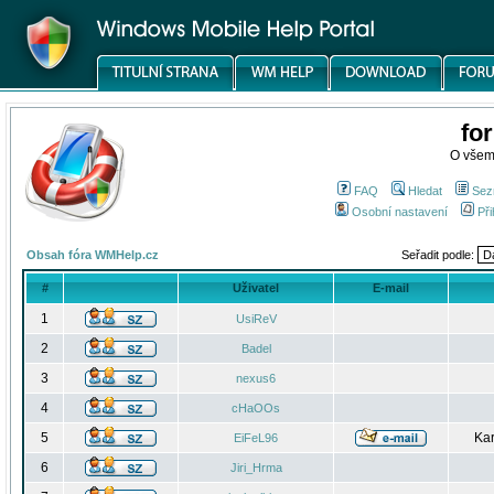
fo
O všem
FAQ
Hledat
Sez
Osobní nastavení
Při
Obsah fóra WMHelp.cz
Seřadit podle:
#
Uživatel
E-mail
1
UsiReV
2
Badel
3
nexus6
4
cHaOOs
5
Kar
EiFeL96
6
Jiri_Hrma