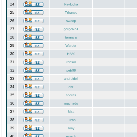
24
Pavlucha
25
Trhanec
26
sweep
27
gorgeNo1
28
tarmara
29
Warder
30
HB80
31
robsol
32
petr99
33
androidoll
34
ohr
35
andras
36
machado
37
Mira
38
Furbo
39
Tony
40
mrazik