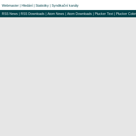
Webmaster
|
Hledání
|
Statistiky
|
Syndikační kanály
RSS News
|
RSS Downloads
|
Atom News
|
Atom Downloads
|
Plucker Text
|
Plucker Color