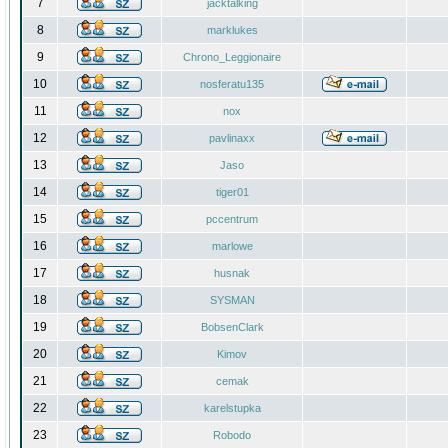
7
jacktalking
8
marklukes
9
Chrono_Leggionaire
10
nosferatu135
11
nox
12
pavlinaxx
13
Jaso
14
tiger01
15
pccentrum
16
marlowe
17
husnak
18
SYSMAN
19
BobsenClark
20
Kimov
21
cemak
22
karelstupka
23
Robodo