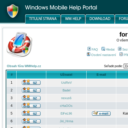
fo
O všem
FAQ
Hledat
Sez
Osobní nastavení
Při
Obsah fóra WMHelp.cz
Seřadit podle:
#
Uživatel
E-mail
1
UsiReV
2
Badel
3
nexus6
4
cHaOOs
5
Kar
EiFeL96
6
Jiri_Hrma