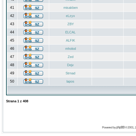
41
misakben
42
eLzyx
43
ZBY
44
ELCAL
45
ALFIK
46
mholod
47
Zed
48
Dejv
49
Strnad
50
lapos
Strana
1
z
408
phpBB
Powered by
© 2001, 