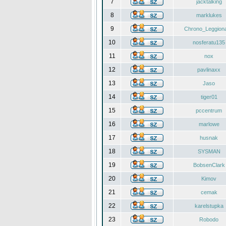
7
jacktalking
8
marklukes
9
Chrono_Leggiona
10
nosferatu135
11
nox
12
pavlinaxx
13
Jaso
14
tiger01
15
pccentrum
16
marlowe
17
husnak
18
SYSMAN
19
BobsenClark
20
Kimov
21
cemak
22
karelstupka
23
Robodo