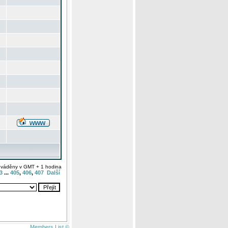
uváděny v GMT + 1 hodina
3
...
405
,
406
,
407
Další
Members List ©