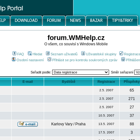
forum.WMHelp.cz
O všem, co souvisí s Windows Mobile
FAQ
Hledat
Seznam uživatelů
Uživatelské skupiny
Registrac
Osobní nastavení
Přihlásit se pro kontrolu soukromých zpráv
Přihlášen
Seřadit podle:
Směr seřazení
E-mail
Bydliště
Registrace
Příspěvky
65
2.5. 2007
271
2.5. 2007
27
2.5. 2007
37
10.5. 2007
Karlovy Vary / Praha
88
13.5. 2007
3
17.5. 2007