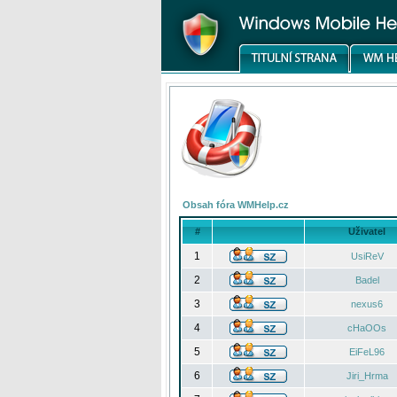
Obsah fóra WMHelp.cz
#
Uživatel
1
UsiReV
2
Badel
3
nexus6
4
cHaOOs
5
EiFeL96
6
Jiri_Hrma