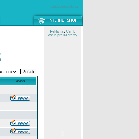
windowsmobile.cz
Reklama
/
Ceník
Vstup pro inzerenty
e
í
WWW