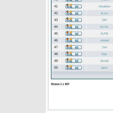
41
misakben
42
eLzyx
43
ZBY
44
ELCAL
45
ALFIK
46
mholod
47
Zed
48
Dejv
49
Strnad
50
lapos
Strana
1
z
407