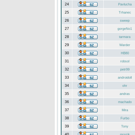
24
Pavlucha
25
Trhanec
26
sweep
27
gorgeNo1
28
tarmara
29
Warder
30
HB80
31
robsol
32
petr99
33
androidoll
34
ohr
35
andras
36
machado
37
Mira
38
Furbo
39
Tony
40
mrazik