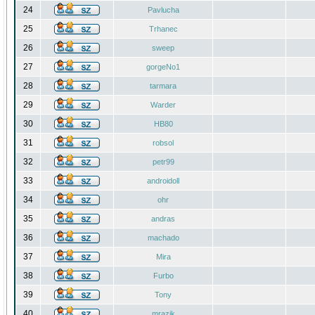
24
Pavlucha
25
Trhanec
26
sweep
27
gorgeNo1
28
tarmara
29
Warder
30
HB80
31
robsol
32
petr99
33
androidoll
34
ohr
35
andras
36
machado
37
Mira
38
Furbo
39
Tony
40
mrazik