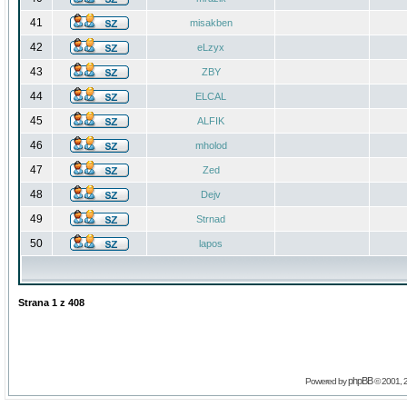
41
misakben
42
eLzyx
43
ZBY
44
ELCAL
45
ALFIK
46
mholod
47
Zed
48
Dejv
49
Strnad
50
lapos
Strana
1
z
408
phpBB
Powered by
© 2001, 