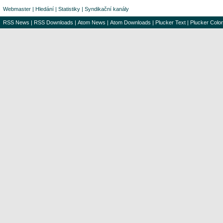
Webmaster
|
Hledání
|
Statistiky
|
Syndikační kanály
RSS News
|
RSS Downloads
|
Atom News
|
Atom Downloads
|
Plucker Text
|
Plucker Color