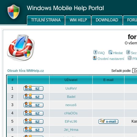
fo
O všem
FAQ
Hledat
Sez
Osobní nastavení
Při
Obsah fóra WMHelp.cz
Seřadit podle:
#
Uživatel
E-mail
1
UsiReV
2
Badel
3
nexus6
4
cHaOOs
5
Kar
EiFeL96
6
Jiri_Hrma