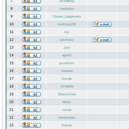
7
jacktalking
8
marklukes
9
Chrono_Leggionaire
10
nosferatu135
11
nox
12
pavlinaxx
13
Jaso
14
tiger01
15
pccentrum
16
marlowe
17
husnak
18
SYSMAN
19
BobsenClark
20
Kimov
21
cemak
22
karelstupka
23
Robodo