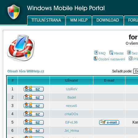
fo
O všem
FAQ
Hledat
Sez
Osobní nastavení
Při
Obsah fóra WMHelp.cz
Seřadit podle:
#
Uživatel
E-mail
1
UsiReV
2
Badel
3
nexus6
4
cHaOOs
5
Kar
EiFeL96
6
Jiri_Hrma