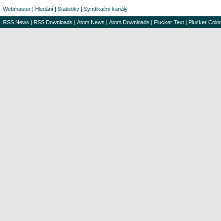
Webmaster
|
Hledání
|
Statistiky
|
Syndikační kanály
RSS News
|
RSS Downloads
|
Atom News
|
Atom Downloads
|
Plucker Text
|
Plucker Color