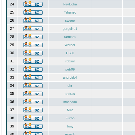
24
Pavlucha
25
Trhanec
26
sweep
27
gorgeNo1
28
tarmara
29
Warder
30
HB80
31
robsol
32
petr99
33
androidoll
34
ohr
35
andras
36
machado
37
Mira
38
Furbo
39
Tony
40
mrazik