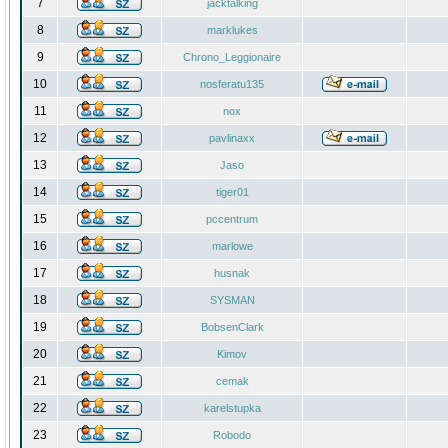
7
jacktalking
8
marklukes
9
Chrono_Leggionaire
10
nosferatu135
11
nox
12
pavlinaxx
13
Jaso
14
tiger01
15
pccentrum
16
marlowe
17
husnak
18
SYSMAN
19
BobsenClark
20
Kimov
21
cemak
22
karelstupka
23
Robodo