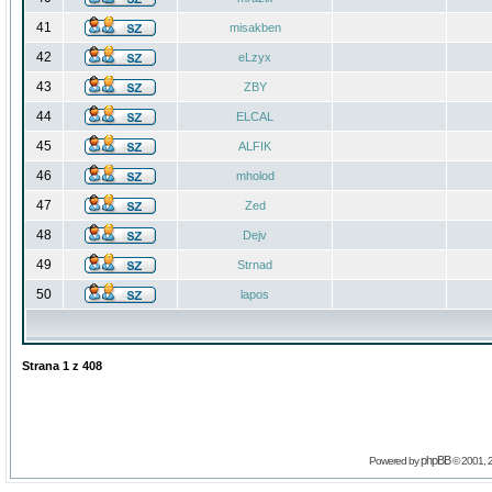
41
misakben
42
eLzyx
43
ZBY
44
ELCAL
45
ALFIK
46
mholod
47
Zed
48
Dejv
49
Strnad
50
lapos
Strana
1
z
408
phpBB
Powered by
© 2001, 