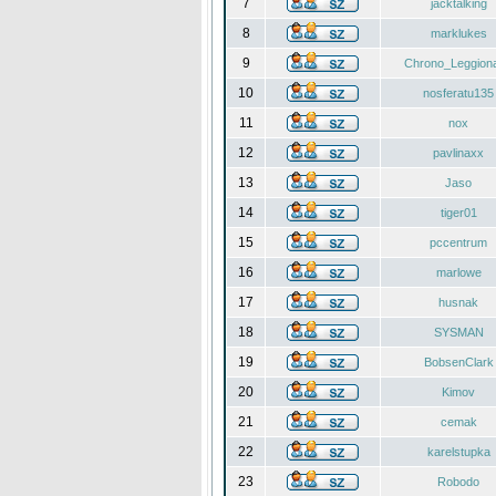
7
jacktalking
8
marklukes
9
Chrono_Leggiona
10
nosferatu135
11
nox
12
pavlinaxx
13
Jaso
14
tiger01
15
pccentrum
16
marlowe
17
husnak
18
SYSMAN
19
BobsenClark
20
Kimov
21
cemak
22
karelstupka
23
Robodo