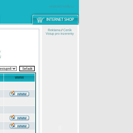
windowsmobile.cz
Reklama
/
Ceník
Vstup pro inzerenty
e
í
WWW