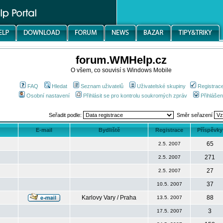
forum.WMHelp.cz
O všem, co souvisí s Windows Mobile
FAQ
Hledat
Seznam uživatelů
Uživatelské skupiny
Registrac
Osobní nastavení
Přihlásit se pro kontrolu soukromých zpráv
Přihlášen
Seřadit podle:
Směr seřazení
E-mail
Bydliště
Registrace
Příspěvky
65
2.5. 2007
271
2.5. 2007
27
2.5. 2007
37
10.5. 2007
Karlovy Vary / Praha
88
13.5. 2007
3
17.5. 2007