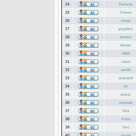
24
Pavlucha
25
Trhanec
26
sweep
27
gorgeNo1
28
tarmara
29
Warder
30
HB80
31
robsol
32
petr99
33
androidoll
34
ohr
35
andras
36
machado
37
Mira
38
Furbo
39
Tony
40
mrazik