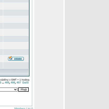
uváděny v GMT + 1 hodina
3
...
405
,
406
,
407
Další
Members List ©