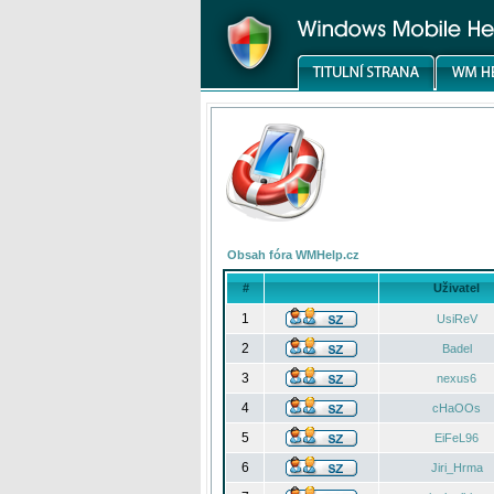
Obsah fóra WMHelp.cz
#
Uživatel
1
UsiReV
2
Badel
3
nexus6
4
cHaOOs
5
EiFeL96
6
Jiri_Hrma