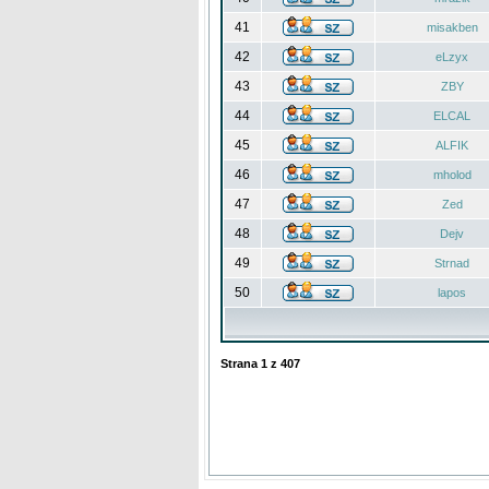
41
misakben
42
eLzyx
43
ZBY
44
ELCAL
45
ALFIK
46
mholod
47
Zed
48
Dejv
49
Strnad
50
lapos
Strana
1
z
407