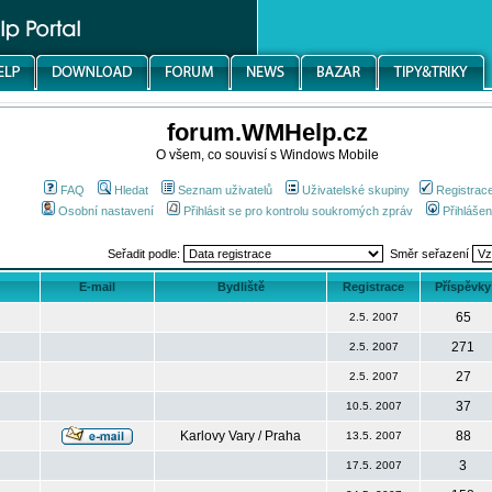
forum.WMHelp.cz
O všem, co souvisí s Windows Mobile
FAQ
Hledat
Seznam uživatelů
Uživatelské skupiny
Registrac
Osobní nastavení
Přihlásit se pro kontrolu soukromých zpráv
Přihlášen
Seřadit podle:
Směr seřazení
E-mail
Bydliště
Registrace
Příspěvky
65
2.5. 2007
271
2.5. 2007
27
2.5. 2007
37
10.5. 2007
Karlovy Vary / Praha
88
13.5. 2007
3
17.5. 2007