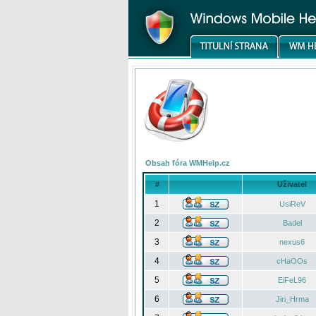
Obsah fóra WMHelp.cz
#
Uživatel
1
UsiReV
2
Badel
3
nexus6
4
cHaOOs
5
EiFeL96
6
Jiri_Hrma