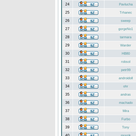
24
Pavlucha
25
Trhanec
26
sweep
27
gorgeNo1
28
tarmara
29
Warder
30
HB80
31
robsol
32
petr99
33
androidoll
34
ohr
35
andras
36
machado
37
Mira
38
Furbo
39
Tony
40
mrazik