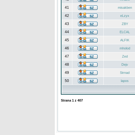
41
misakben
42
eLzyx
43
ZBY
44
ELCAL
45
ALFIK
46
mholod
47
Zed
48
Dejv
49
Strnad
50
lapos
Strana
1
z
407