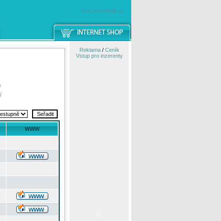
windowsmobile.cz
Reklama
/
Ceník
Vstup pro inzerenty
e
í
WWW