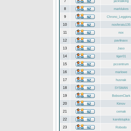
7
jacktalking
8
marklukes
9
Chrono_Leggiona
10
nosferatu135
11
nox
12
pavlinaxx
13
Jaso
14
tiger01
15
pccentrum
16
marlowe
17
husnak
18
SYSMAN
19
BobsenClark
20
Kimov
21
cemak
22
karelstupka
23
Robodo