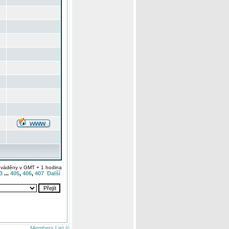
uváděny v GMT + 1 hodina
3
...
405
,
406
,
407
Další
Members List ©