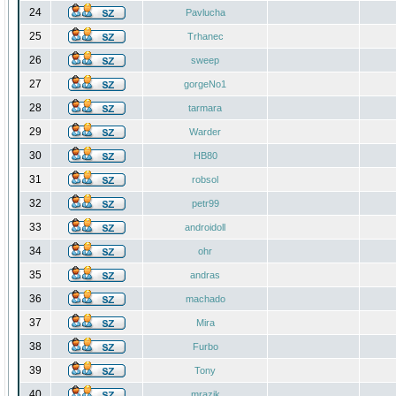
24
Pavlucha
25
Trhanec
26
sweep
27
gorgeNo1
28
tarmara
29
Warder
30
HB80
31
robsol
32
petr99
33
androidoll
34
ohr
35
andras
36
machado
37
Mira
38
Furbo
39
Tony
40
mrazik