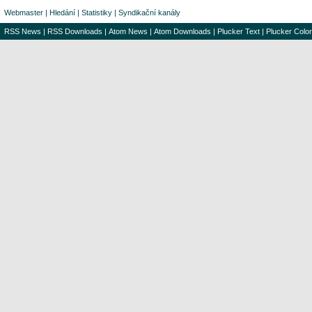
Webmaster
|
Hledání
|
Statistiky
|
Syndikační kanály
RSS News
|
RSS Downloads
|
Atom News
|
Atom Downloads
|
Plucker Text
|
Plucker Color