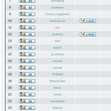
7
jacktalking
8
marklukes
9
Chrono_Leggionaire
10
nosferatu135
11
nox
12
pavlinaxx
13
Jaso
14
tiger01
15
pccentrum
16
marlowe
17
husnak
18
SYSMAN
19
BobsenClark
20
Kimov
21
cemak
22
karelstupka
23
Robodo