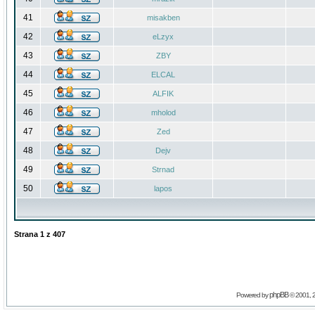
41
misakben
42
eLzyx
43
ZBY
44
ELCAL
45
ALFIK
46
mholod
47
Zed
48
Dejv
49
Strnad
50
lapos
Strana
1
z
407
phpBB
Powered by
© 2001, 