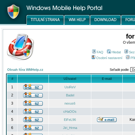
fo
O všem
FAQ
Hledat
Sez
Osobní nastavení
Při
Obsah fóra WMHelp.cz
Seřadit podle:
#
Uživatel
E-mail
1
UsiReV
2
Badel
3
nexus6
4
cHaOOs
5
Kar
EiFeL96
6
Jiri_Hrma